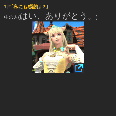
ﾏﾘｴ｢
私にも感謝は？
｣
はい、ありがとう。
中の人(
)