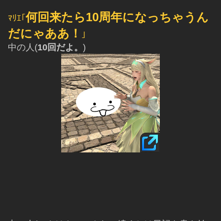
何回来たら10周年になっちゃうん
ﾏﾘｴ｢
だにゃああ！
｣
中の人(
10回だよ。
)