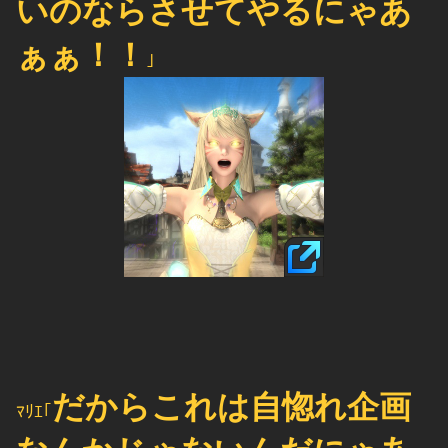
いのならさせてやるにゃあ
ぁぁ！！
｣
だからこれは自惚れ企画
ﾏﾘｴ｢