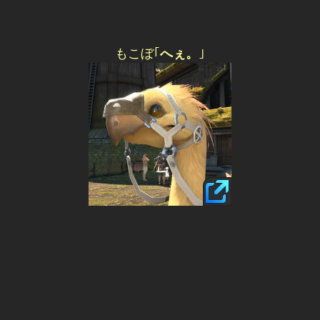
もこぼ｢
へぇ。
｣