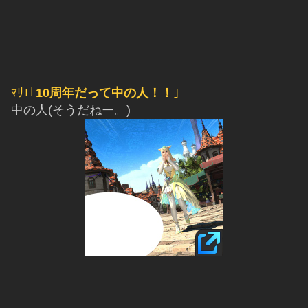
ﾏﾘｴ｢
10周年だって中の人！！
｣
中の人(そうだねー。)