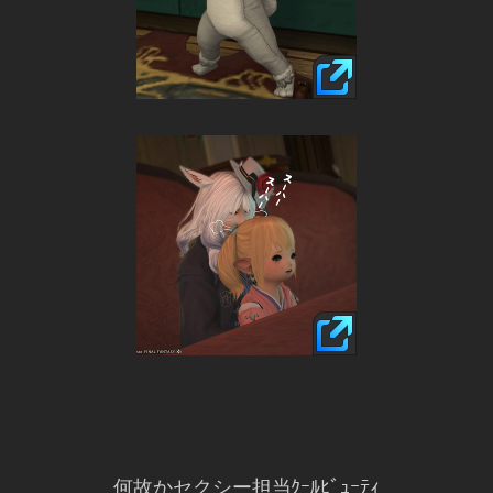
何故かセクシー担当ｸｰﾙﾋﾞｭｰﾃｨ