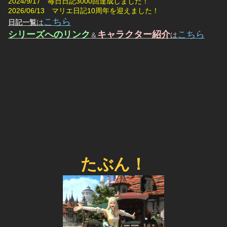
2024/9/17　毎日日記3000回達成しました！
2026/06/13　マリエ日記10周年を迎えました！
こちら
日記一覧
は
シリーズへのリンク
キャラクター紹介
こちら
＆
は
たぶん！