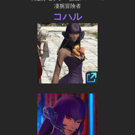
凄腕冒険者
コハル