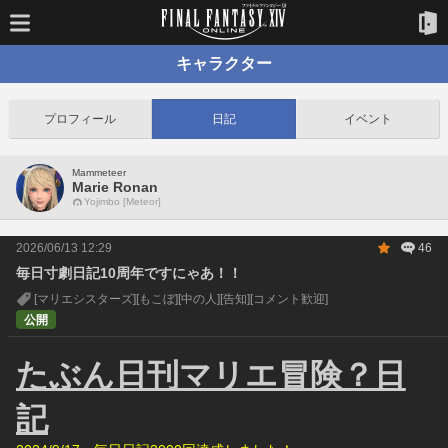
キャラクター
プロフィール
日記
イベント
Mammeteer
Marie Ronan
Yojimbo [Meteor]
2026/06/13 12:29
46
毎日寸劇日記10周年ですにゃあ！！
[マリエシスターズ]
[もこぼ]
[中の人]
[告知]
[コメント歓迎]
公開
たぶん日刊マリエ冒険？日
記