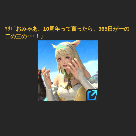
ﾏﾘｴ｢
おみゃあ、10周年って言ったら、365日が一の
二の三の･･･！
｣