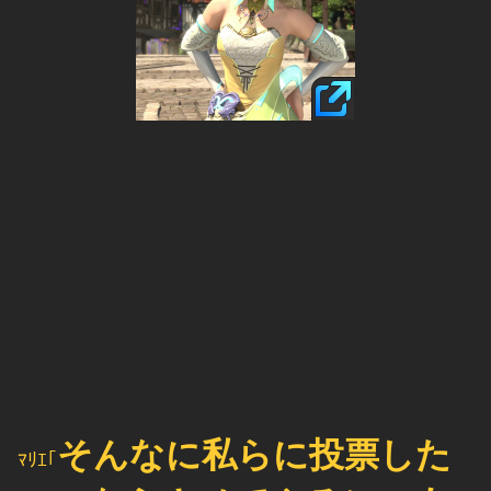
そんなに私らに投票した
ﾏﾘｴ｢