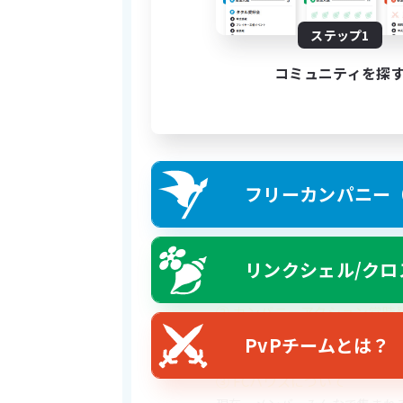
・日課のルレやイベントに一緒
・
「ごめん、踏んだ！」
を笑顔
ステップ1
コミュニティを探
---------------------------------
✦ FCの活動内容＆特徴
① 助け合い＆のんびり優先（
フリーカンパニー（F
メインストーリーのID初見、
未予習・初見大歓迎！全滅して
また、「極や零式に挑戦してみ
リンクシェル/クロ
す！
② カンパニーアクション常時
皆さんの普段の冒険や戦闘をサ
PvPチームとは？
③ FCハウスについて