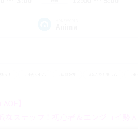
00
3:00
12:00
5:00
週末
HOMEWORLD
Anima
事延長！
#社会人中心
#体験歓迎
#なんでも楽しむ
#ま
n AOE】
派なステップ！初心者＆エンジョイ勢