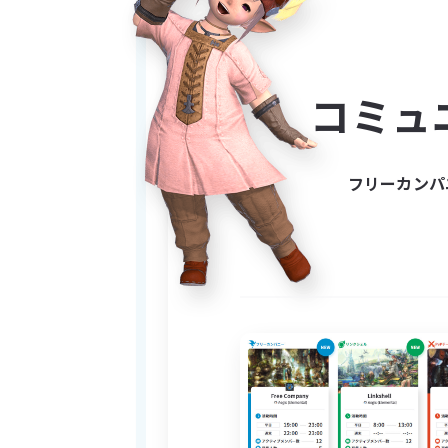
数ある募集の中から見つけてい
FC
「Dancing on AOE」
は、そ
神のエンジョイ系FCです。
コミュ
・「ギミックミスが怖くてコン
・「床を舐めたら怒られるかも
フリーカンパ
そんな心配は一切無用
みんなでワイワイ床を舐めなが
---------------------------------
✦ こんな方にピッタリ
若葉さん・復帰勢さん
・
（ス
お友達と一緒の加入も大歓
・
高難易度（極や零式など）
・