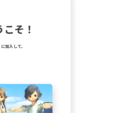
かそう！」
というポジティブな精
うこそ！
ィに加入して、