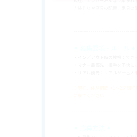
現在、メンバーみんなで集まれ
内装作りや庭具の配置、家具の
---------------------------------
✦ 募集要項・ルール ✦
・
イン／アウト時の挨拶
：でき
・
マナー最優先
：相手を不快に
・
リアル優先
：リアルが一番大
※現在、体験期間（1〜2週間
に来てください！
---------------------------------
✦ 応募方法 ✦