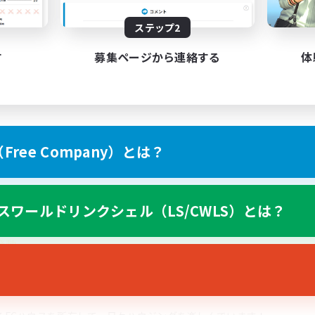
に行く仲間が欲しい方
で言い合える環境で遊びたい方
ステップ2
す
募集ページから連絡する
体
-----------------
 ✦
高難易度も！）
ree Company）とは？
マウント周回、日課のルレなど、声を掛け合って突入しています。
も「どんまい！」で笑い飛ばすスタイルです。
たい！」という方も大歓迎。FCメンバーで声を掛け合って、気楽な練
スワールドリンクシェル（LS/CWLS）とは？
発動
ポートするため、
「装備劣化低減」
と
「食事延長」
を基本として常時