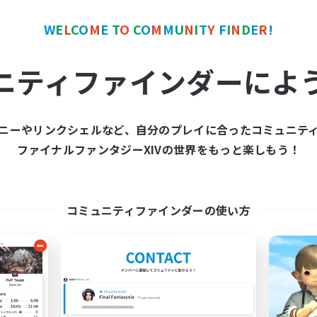
ただき、ありがとうございます！
W
E
L
C
O
M
E
T
O
C
O
M
M
U
N
I
T
Y
F
I
N
D
E
R
!
の名の通り
「AOE（敵の範囲攻撃）を踏んじゃっても、笑って踊り明
ニティファインダーによ
テンツに行くのが不安…」
…」
ニーやリンクシェルなど、自分のプレイに合ったコミュニテ
です！
ファイナルファンタジーXIVの世界をもっと楽しもう！
ら、楽しくエオルゼアを冒険していきませんか？
-----------------
コミュニティファインダーの使い方
のFCです！ ✦
トーリーを自分のペースで進めたい方）
迎！
（一人で入るのが不安な方も安心してください！）
に挑戦したい方
（練習から一緒に行ける仲間が欲しい方歓迎！）