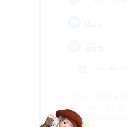
20:
平日
DATA CENTER
Mana
使用言語
日本語
#装備劣化低減と食
【FC：Dancing o
床ペロだって、立
✦ はじめに ✦