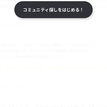
るFCハウスを所有して、日々ハウジングを楽しんでいます！
配置など、わいわいしながらみんなで素敵な空間を作っていきましょう
コミュニティ探しをはじめる！
-----------------
る限りでOK！（コンテンツ中などは無理しなくて大丈夫です）
させる言葉遣いや、プレイスタイルの強要は一発NGです。
事！忙しい時は無理せずお休みしてください。
程度）を設けています。お友達と一緒の体験加入も大歓迎ですので、ま
-----------------