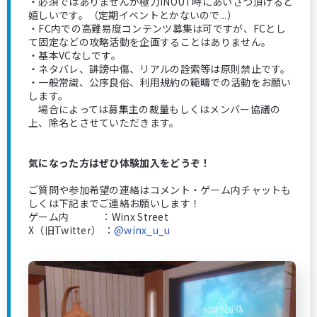
・必須ではありませんが極力INOUT時にあいさつ頂けると
嬉しいです。（定期イベントとかないので...）
・FC内での高難易度コンテンツ募集は可ですが、FCとし
て固定などの攻略活動を企画することはありません。
・基本VCなしです。
・ネタバレ、誹謗中傷、リアルの詮索等は原則禁止です。
・一般常識、公序良俗、利用規約の範疇での活動をお願い
します。
場合によっては募集主の裁量もしくはメンバー協議の
上、除名とさせていただきます。
気になった方はぜひ体験加入をどうぞ！
ご質問や参加希望の連絡はコメント・ゲーム内チャットも
しくは下記までご連絡お願いします！
ゲーム内 ：Winx Street
X（旧Twitter） ：
@winx_u_u