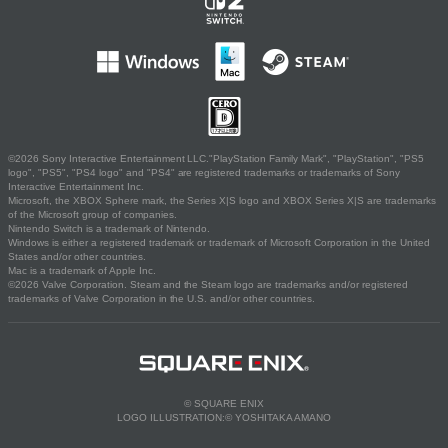
©2026 Sony Interactive Entertainment LLC."PlayStation Family Mark", "PlayStation", "PS5
logo", "PS5", "PS4 logo" and "PS4" are registered trademarks or trademarks of Sony
Interactive Entertainment Inc.
Microsoft, the XBOX Sphere mark, the Series X|S logo and XBOX Series X|S are trademarks
of the Microsoft group of companies.
Nintendo Switch is a trademark of Nintendo.
Windows is either a registered trademark or trademark of Microsoft Corporation in the United
States and/or other countries.
Mac is a trademark of Apple Inc.
©2026 Valve Corporation. Steam and the Steam logo are trademarks and/or registered
trademarks of Valve Corporation in the U.S. and/or other countries.
© SQUARE ENIX
LOGO ILLUSTRATION:© YOSHITAKA AMANO