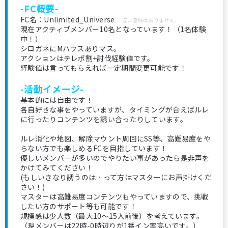
-FC概要-
FC名：Unlimited_Universe
深い意味はありません...
現在アクティブメンバー10名となっています！（1名体験
中！）
シロガネにMハウスありマス。
アクションはテレポ割+討伐経験値です。
経験値は言ってもらえれば一定期間変更可能です！
-活動イメージ-
基本的には自由です！
各自好きな事をやっていますが、タイミングが合えばルレ
に行ったりコンテンツを誘い合ったりしています。
ルレ消化や地図、解除マウント周回にSS等、高難易度をや
らない方でも楽しめるFCを目指しています！
優しいメンバーが多いのでやりたい事があったら是非声を
かけてみてください！
(もしいきなり誘うのは…って方はマスターにお声掛けくだ
さい！)
マスターは高難易度コンテンツもやっていますので、挑戦
したい方のサポート等も可能です！
規模感は少人数（最大10～15人前後）を考えています。
（現メンバーは22時-0時辺りが1番イン率高いです。）