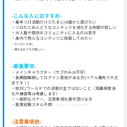
-こんな人におすすめ-
・基本ソロ活動だけどたまには誰かと遊びたい
・ソロだとめんどうなコンテンツを消化する仲間が欲しい
・大人数や既存のコミュニティに入るのは苦手
・身内で色んなコンテンツに挑戦してみたい
・だいたいひま。
・帰れるおうちが欲しい。
-募集要項-
・メインキャラクター（サブのみは不可）
・長期間継続してログイン意思がある方(リアル優先で大丈
夫です！)
・他DC/ワールドでの活動が主ではないこと（高難易度消
化や練習等は考慮します）
・一般的なマナー、注意事項を遵守頂ける方
・進度経験スキル不問
アットホームなFCです!!
-注意事項他-