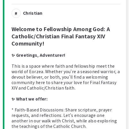
Christian
Welcome to Fellowship Among God: A
Catholic/Christian Final Fantasy XIV
Community!
✨ Greetings, Adventurer!
This is a space where faith and fellowship meet the
world of Eorzea. Whether you're a seasoned warrior, a
devout believer, or both, you'll find a welcoming
community here to share your love for Final Fantasy
XIV and Catholic/Christian faith.
✨ What we offer:
* Faith-Based Discussions: Share scripture, prayer
requests, and reflections. Let's encourage one
another in our walk with Christ, while also exploring
the teachings of the Catholic Church.