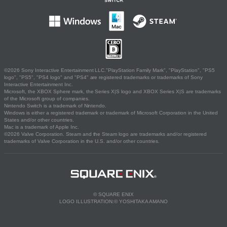
©2026 Sony Interactive Entertainment LLC."PlayStation Family Mark", "PlayStation", "PS5
logo", "PS5", "PS4 logo" and "PS4" are registered trademarks or trademarks of Sony
Interactive Entertainment Inc.
Microsoft, the XBOX Sphere mark, the Series X|S logo and XBOX Series X|S are trademarks
of the Microsoft group of companies.
Nintendo Switch is a trademark of Nintendo.
Windows is either a registered trademark or trademark of Microsoft Corporation in the United
States and/or other countries.
Mac is a trademark of Apple Inc.
©2026 Valve Corporation. Steam and the Steam logo are trademarks and/or registered
trademarks of Valve Corporation in the U.S. and/or other countries.
© SQUARE ENIX
LOGO ILLUSTRATION:© YOSHITAKA AMANO