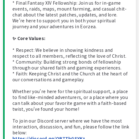
* Final Fantasy XIV Fellowship: Join us for in-game
events, raids, maps, mount farming, and casual chit-
chat about the latest patches, updates, and lore.
We’re here to support you in both your spiritual
journey and your adventures in Eorzea.
✨ Core Values:
* Respect: We believe in showing kindness and
respect to all members, reflecting the love of Christ.
* Community: Building strong bonds of fellowship
through our shared faith and gaming experiences.
* Faith: Keeping Christ and the Church at the heart of
our conversations and gameplay.
Whether you're here for the spiritual support, a place
to find like-minded adventurers, or a place where you
can talk about your favorite game with a faith-based
twist, you've found your home!
To join our Discord server where we have the most
interaction, discussion, and fun, please follow the link
below:
https://discord.gg/QB7ThGSYKz