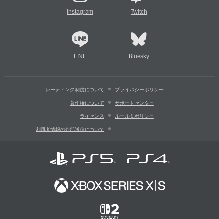
Instagram
Twitch
LINE
Bluesky
レーティング制度について
プライバシーポリシー
著作権について
サポートセンター
ライセンス
ルール＆ポリシー
利用者情報の外部送信について