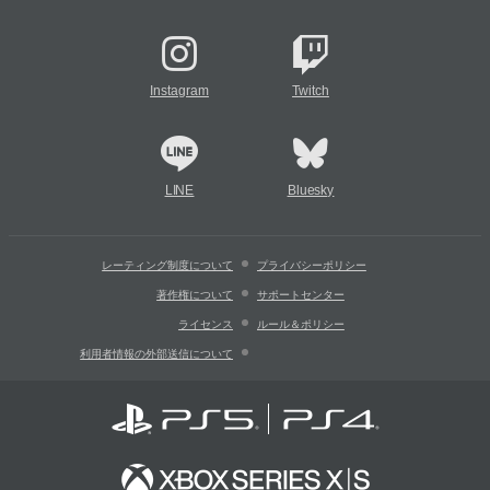
Instagram
Twitch
LINE
Bluesky
レーティング制度について
プライバシーポリシー
著作権について
サポートセンター
ライセンス
ルール＆ポリシー
利用者情報の外部送信について