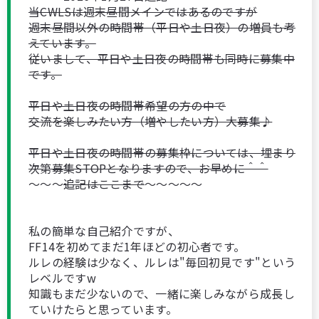
当CWLSは週末昼間メインではあるのですが
週末昼間以外の時間帯（平日や土日夜）の増員も考
えています。
従いまして、平日や土日夜の時間帯も同時に募集中
です。
平日や土日夜の時間帯希望の方の中で
交流を楽しみたい方（増やしたい方）大募集♪
平日や土日夜の時間帯の募集枠については、埋まり
次第募集STOPとなりますので、お早めに＾＾
～～～
追記はここまで
～～～～～
私の簡単な自己紹介ですが、
FF14を初めてまだ1年ほどの初心者です。
ルレの経験は少なく、ルレは"毎回初見です"という
レベルですw
知識もまだ少ないので、一緒に楽しみながら成長し
ていけたらと思っています。