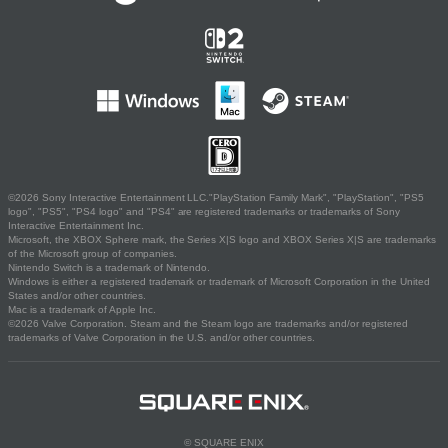
©2026 Sony Interactive Entertainment LLC."PlayStation Family Mark", "PlayStation", "PS5
logo", "PS5", "PS4 logo" and "PS4" are registered trademarks or trademarks of Sony
Interactive Entertainment Inc.
Microsoft, the XBOX Sphere mark, the Series X|S logo and XBOX Series X|S are trademarks
of the Microsoft group of companies.
Nintendo Switch is a trademark of Nintendo.
Windows is either a registered trademark or trademark of Microsoft Corporation in the United
States and/or other countries.
Mac is a trademark of Apple Inc.
©2026 Valve Corporation. Steam and the Steam logo are trademarks and/or registered
trademarks of Valve Corporation in the U.S. and/or other countries.
© SQUARE ENIX