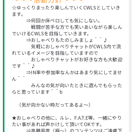
☆ゆっくりまったり楽しんでいくCWLSとしていき
ます。
⇒何回か床ペロしても気にしない。
戦闘が苦手な方でも笑いあいながら楽しん
でいけるCWLSを目指していきます。
⇒おしゃべりもたのしみましょ＾＾♪
気軽におしゃべりチャットがCWLS内で流
れているイメージを目指していますので
おしゃべりチャットがお好きな方も大歓迎
です＾＾♪
⇒IN率や参加率なんかはあまり気にしてませ
ん＾＾
みんなの気が向いたときに遊んでもらった
らと思っています＾＾b
（気が向かない時だってあるよ～）
★おしゃべりの他に、ルレ、F.A.T.E等、一緒にやり
たい事があれば声かけして頂いてOKです。
⇒高難易度（極～）のコンテンツはご遠慮下