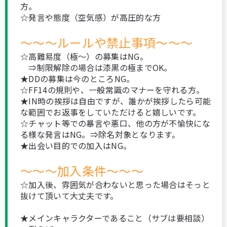
方。
☆発言や態度（空気感）が高圧的な方
～～～ルールや禁止事項～～～
☆高難易度（極～）の募集はNG。
⇒制限解除の場合は漆黒の極までOK。
★DDの募集は今のところNG。
☆FF14の規則や、一般常識のマナーを守れる方。
★IN時の挨拶は自由ですが、誰かが挨拶したら可能
な範囲でお返事をしていただけると嬉しいです。
☆チャット等での暴言や悪口、他の方が不愉快にな
る様な発言はNG。⇒除名対象となります。
★出会い目的での加入はNG。
～～～加入条件～～～
☆加入後、雰囲気が合わないと思った場合はそっと
抜けて頂いて大丈夫です。
★メインキャラクターであること（サブは要相談）