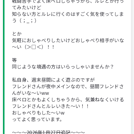
戦闘苦手でよく床ペロしちゃうから、ルレとか行っ
てみたいけど
知らない方とルレに行くのはすごく気を使ってしま
う（；_；）
とか
気軽におしゃべりしたいけどおしゃべり相手がいな
～い（＞□＜）！！
等
同じような境遇の方はいらっしゃいませんか？
私自身、週末昼間によく遊ぶのですが
フレンドさんが夜中メインなので、昼間フレンドさ
んがいな～いww
床ペロとかもよくしちゃうから、気兼ねなくいける
フレンドさんとルレいきた～い！！
おしゃべりもした～いw
ってよく思っています。
～～～
2026年1月27日追記
～～～