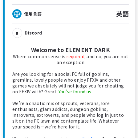
英語
使用言語
Discord
Welcome to ELEMENT DARK
Where common sense is
required
, and no, you are not
an exception
Are you looking for a social FC full of goblins,
gremlins, lovely people who enjoy FFXIV and other
games we absolutely will not judge you for cheating
on FFXIV with? Great.
You’ve found us.
We’re a chaotic mix of sprouts, veterans, lore
enthusiasts, glam addicts, dungeon goblins,
introverts, extroverts, and people who log in just to
sit on the FC lawn and contemplate life. Whatever
your speed is—we’re here for it.