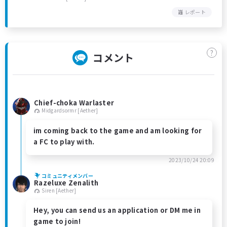
レポート
?
コメント
Chief-choka Warlaster
Midgardsormr [Aether]
im coming back to the game and am looking for
a FC to play with.
2023/10/24 20:09
コミュニティメンバー
Razeluxe Zenalith
Siren [Aether]
Hey, you can send us an application or DM me in
game to join!