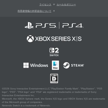
ライセンス
ルール＆ポリシー
利用者情報の外部送信について
©2026 Sony Interactive Entertainment LLC."PlayStation Family Mark", "PlayStation", "PS5
logo", "PS5", "PS4 logo" and "PS4" are registered trademarks or trademarks of Sony
Interactive Entertainment Inc.
Microsoft, the XBOX Sphere mark, the Series X|S logo and XBOX Series X|S are trademarks
of the Microsoft group of companies.
Nintendo Switch is a trademark of Nintendo.