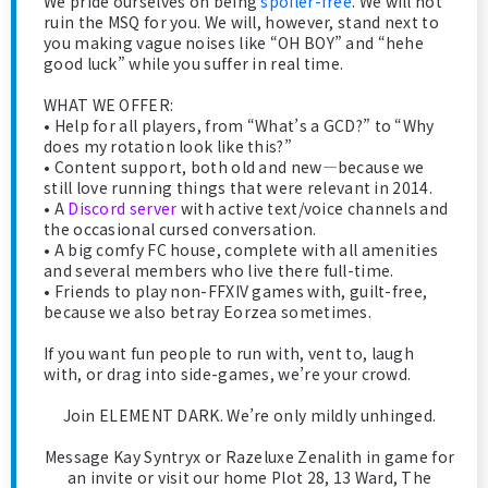
We pride ourselves on being
spoiler-free
. We will not
ruin the MSQ for you. We will, however, stand next to
you making vague noises like “OH BOY” and “hehe
good luck” while you suffer in real time.
WHAT WE OFFER:
• Help for all players, from “What’s a GCD?” to “Why
does my rotation look like this?”
• Content support, both old and new—because we
still love running things that were relevant in 2014.
• A
Discord server
with active text/voice channels and
the occasional cursed conversation.
• A big comfy FC house, complete with all amenities
and several members who live there full-time.
• Friends to play non-FFXIV games with, guilt-free,
because we also betray Eorzea sometimes.
If you want fun people to run with, vent to, laugh
with, or drag into side-games, we’re your crowd.
Join ELEMENT DARK. We’re only mildly unhinged.
Message Kay Syntryx or Razeluxe Zenalith in game for
an invite or visit our home Plot 28, 13 Ward, The