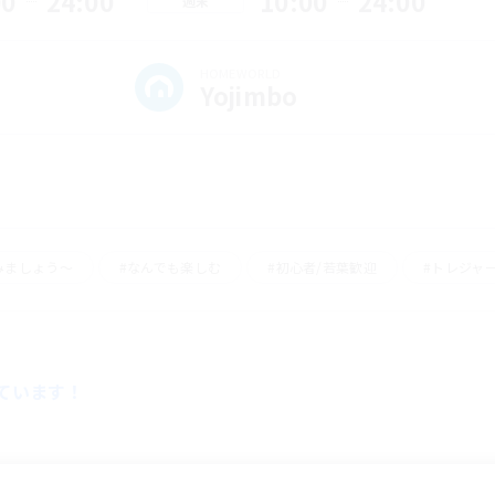
00
24:00
10:00
24:00
週末
HOMEWORLD
Yojimbo
みましょう～
#なんでも楽しむ
#初心者/若葉歓迎
#トレジャ
しています！