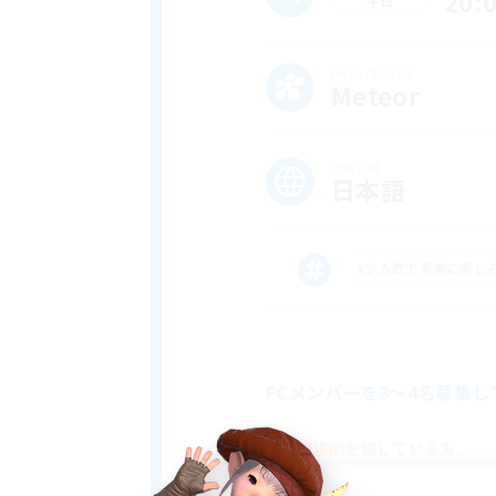
20:
平日
DATA CENTER
Meteor
使用言語
日本語
#少人数で気楽に楽し
FCメンバーを3～4名募集
次の居場所を探している方。
新しい環境で遊びたい方。