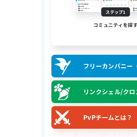
普段はそれぞれ自由に過ごし、
遊びたい時に自然と集まれる。
ステップ1
コミュニティを探
そんな気楽な関係を目指してい
☆ーーーーーーーーーーーーー
● こんなFCです ●
フリーカンパニー（F
普段は、それぞれ好きなことを
でも、ふとチャットで
リンクシェル/クロ
「ルレいくけど、一緒に行く人
「だれか過去極手伝ってくださ
PvPチームとは？
そんな声が上がると、
遊びたい人が自然と集まります