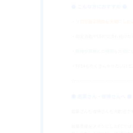
● こんな方におすすめ ●
・
ソロで遊ぶ時間も大切にした
・固定活動やLSの交流も続けた
・
趣味や家族との時間も大切にし
・FF14もたくさんやりたいけ
☆ーーーーーーーーーーーーー
● 若葉さん・復帰さんへ ●
若葉さんも復帰さんも大歓迎で
若葉支援をメインにしたFCでは