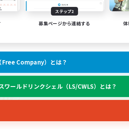
ステップ2
す
募集ページから連絡する
体
ます。
ーーーーーーーーーーーーーーー☆
ree Company）とは？
して遊んでいます。
スワールドリンクシェル（LS/CWLS）とは？
いますかー」
いーー」
。