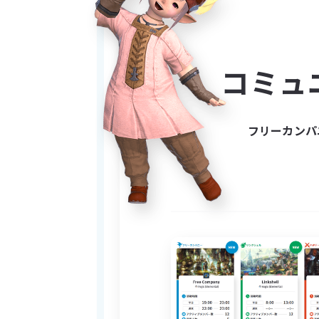
「今のFCも悪くないけど、も
そんな方とご縁があれば嬉しい
コミュ
まずは雰囲気を見に来るくらい
☆ーーーーーーーーーーーーー
フリーカンパ
● 私たちが大切にしている
FF14は、自分のペースで楽し
FCも無理なく過ごせる場所であ
仕事や家庭、固定活動やFC外の
一人ひとり大切にしたいものは
私たちは、それぞれの遊び方を