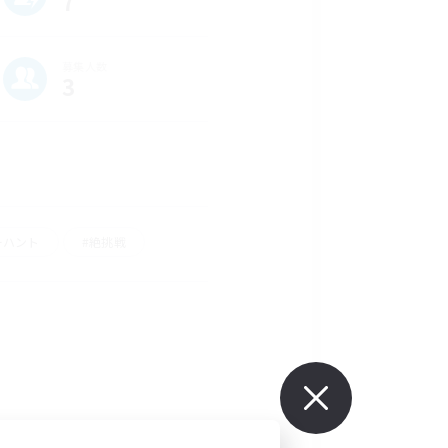
7
募集人数
3
ーハント
#絶挑戦