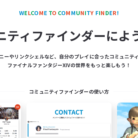
う少し自分に合う場所があるかも」
W
E
L
C
O
M
E
T
O
C
O
M
M
U
N
I
T
Y
F
I
N
D
E
R
!
です。
ニティファインダーによ
の気持ちで大丈夫です。
ーーーーーーーーーーーーーーー☆
ニーやリンクシェルなど、自分のプレイに合ったコミュニテ
こと ●
ファイナルファンタジーXIVの世界をもっと楽しもう！
めるゲームだからこそ、
ってほしいと考えています。
コミュニティファインダーの使い方
フレンドとの時間。
違うから、
尊重したいと思っています。