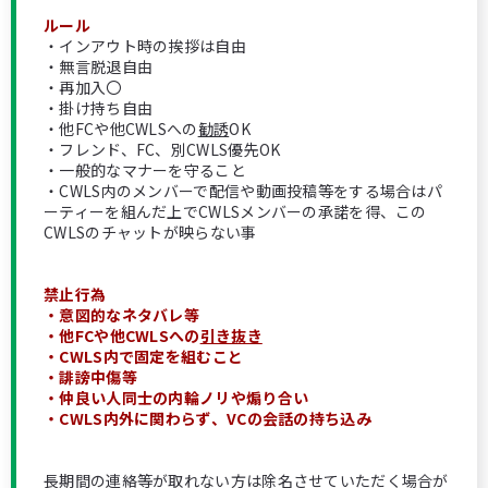
ルール
・インアウト時の挨拶は自由
・無言脱退自由
・再加入〇
・掛け持ち自由
・他FCや他CWLSへの
勧誘
OK
・フレンド、FC、別CWLS優先OK
・一般的なマナーを守ること
・CWLS内のメンバーで配信や動画投稿等をする場合はパ
ーティーを組んだ上でCWLSメンバーの承諾を得、この
CWLSのチャットが映らない事
禁止行為
・意図的なネタバレ等
・他FCや他CWLSへの
引き抜き
・CWLS内で固定を組むこと
・誹謗中傷等
・仲良い人同士の内輪ノリや煽り合い
・CWLS内外に関わらず、VCの会話の持ち込み
長期間の連絡等が取れない方は除名させていただく場合が