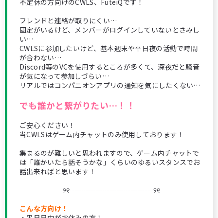
不定休の方向けのCWLS、FuteiQです！
フレンドと連絡が取りにくい…
固定がいるけど、メンバーがログインしていないとさみし
い…
CWLSに参加したいけど、基本週末や平日夜の活動で時間
が合わない…
Discord等のVCを使用するところが多くて、深夜だと騒音
が気になって参加しづらい…
リアルではコンパニオンアプリの通知を気にしたくない…
でも誰かと繋がりたい…！！
ご安心ください！
当CWLSはゲーム内チャットのみ使用しております！
集まるのが難しいと思われますので、ゲーム内チャットで
は「誰かいたら話そうかな」くらいのゆるいスタンスでお
話出来ればと思います！
୨୧┈┈┈┈┈┈┈┈┈┈┈┈୨୧
こんな方向け！
・平日日中がお休みの方！