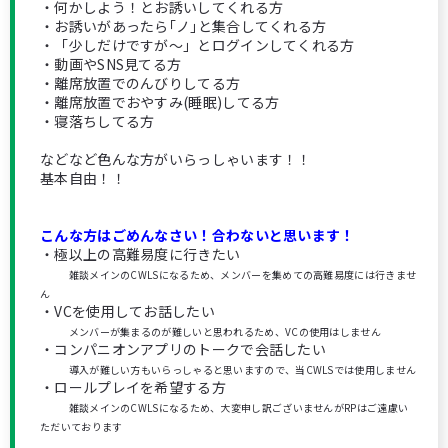
・何かしよう！とお誘いしてくれる方
・お誘いがあったら｢ノ｣と集合してくれる方
・「少しだけですが～」とログインしてくれる方
・動画やSNS見てる方
・離席放置でのんびりしてる方
・離席放置でおやすみ(睡眠)してる方
・寝落ちしてる方
などなど色んな方がいらっしゃいます！！
基本自由！！
こんな方はごめんなさい！合わないと思います！
・極以上の高難易度に行きたい
雑談メインのCWLSになるため、メンバーを集めての高難易度には行きませ
ん
・VCを使用してお話したい
メンバーが集まるのが難しいと思われるため、VCの使用はしません
・コンパニオンアプリのトークで会話したい
導入が難しい方もいらっしゃると思いますので、当CWLSでは使用しません
・ロールプレイを希望する方
雑談メインのCWLSになるため、大変申し訳ございませんがRPはご遠慮い
ただいております