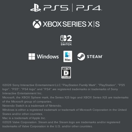
©2026 Sony Interactive Entertainment LLC."PlayStation Family Mark", "PlayStation", "PS5
logo", "PS5", "PS4 logo" and "PS4" are registered trademarks or trademarks of Sony
Interactive Entertainment Inc.
Microsoft, the XBOX Sphere mark, the Series X|S logo and XBOX Series X|S are trademarks
of the Microsoft group of companies.
Nintendo Switch is a trademark of Nintendo.
Windows is either a registered trademark or trademark of Microsoft Corporation in the United
States and/or other countries.
Mac is a trademark of Apple Inc.
©2026 Valve Corporation. Steam and the Steam logo are trademarks and/or registered
trademarks of Valve Corporation in the U.S. and/or other countries.