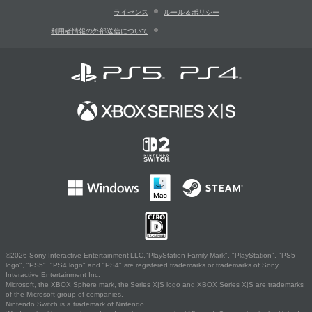
ライセンス
ルール＆ポリシー
利用者情報の外部送信について
©2026 Sony Interactive Entertainment LLC."PlayStation Family Mark", "PlayStation", "PS5
logo", "PS5", "PS4 logo" and "PS4" are registered trademarks or trademarks of Sony
Interactive Entertainment Inc.
Microsoft, the XBOX Sphere mark, the Series X|S logo and XBOX Series X|S are trademarks
of the Microsoft group of companies.
Nintendo Switch is a trademark of Nintendo.