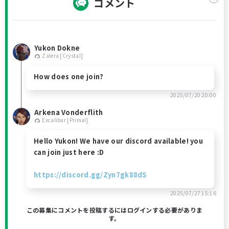
コメント
Yukon Dokne
Zalera [Crystal]
How does one join?
2025/07/20 20:00
Arkena Vonderflith
Excalibur [Primal]
Hello Yukon! We have our discord available! you
can join just here :D
https://discord.gg/Zyn7gk88dS
2025/07/27 15:16
この募集にコメントを投稿するにはログインする必要がありま
す。