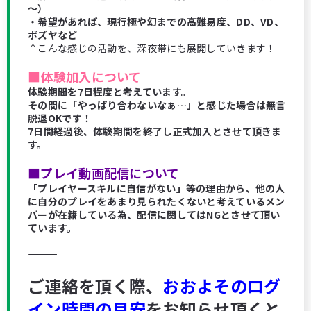
～）
・希望があれば、現行極や幻までの高難易度、DD、VD、
ボズヤなど
↑こんな感じの活動を、深夜帯にも展開していきます！
■体験加入について
体験期間を7日程度と考えています。
その間に「やっぱり合わないなぁ…」と感じた場合は無言
脱退OKです！
7日間経過後、体験期間を終了し正式加入とさせて頂きま
す。
■プレイ動画配信について
「プレイヤースキルに自信がない」等の理由から、他の人
に自分のプレイをあまり見られたくないと考えているメン
バーが在籍している為、配信に関してはNGとさせて頂い
ています。
―――――――――――――――
ご連絡を頂く際、
おおよそのログ
イン時間の目安
をお知らせ頂くと