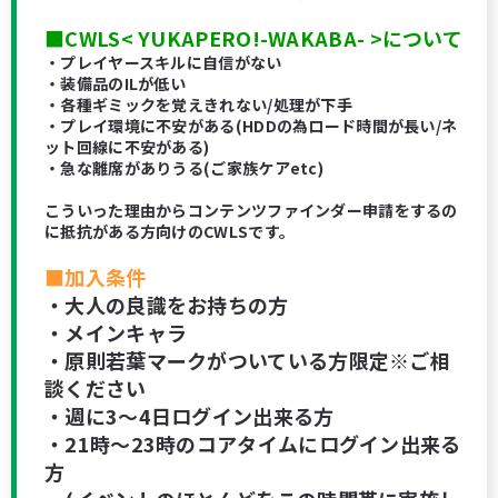
■CWLS< YUKAPERO!-WAKABA- >について
・プレイヤースキルに自信がない
・装備品のILが低い
・各種ギミックを覚えきれない/処理が下手
・プレイ環境に不安がある(HDDの為ロード時間が長い/ネ
ット回線に不安がある)
・急な離席がありうる(ご家族ケアetc)
こういった理由からコンテンツファインダー申請をするの
に抵抗がある方向けのCWLSです。
■加入条件
・大人の良識をお持ちの方
・メインキャラ
・原則若葉マークがついている方限定※ご相
談ください
・週に3～4日ログイン出来る方
・21時～23時のコアタイムにログイン出来る
方