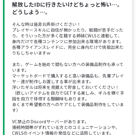
解放したIDに行きたいけどちょっと怖い…。
どうしよう…。
そんな時は是非お声掛けください！
プレイヤースキルに自信が無かったり、戦闘が苦手だった
り、そういった方が多く在籍する姉妹CWLSと連動して、
身内だけで各種コンテンツに参加出来る環境があります。
各種アライアンスレイドに、完全に身内だけで挑戦出来た
りもしちゃいますｗ
また、ゲームを始めて間もない方への装備品制作も承って
います。
マーケットボードで購入すると高い装備品も、先輩プレイ
ヤ―達が制作しお渡しする事が出来ます。
浮いたギルは将来を見据えて貯金しておいてください！
（欲しいアイテムを自力でGETする楽しみ、ギルを稼ぐ手
段を自力で体得する醍醐味もあります。
あくまで希望者の方へのケアとして装備品制作をしていま
す）
VC禁止のDiscordサーバーがあります。
接続時間帯がずれている方とのコミュニケーションや、
CWLSのイベント情報の発信などに活用しています。