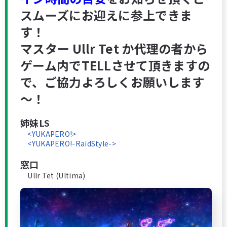
スムーズにお迎えに参上できま
す！
マスター Ullr Tet
か
代理の者
から
ゲーム内でTELLさせて頂きますの
で、ご協力よろしくお願いします
～！
姉妹LS
<YUKAPERO!>
<YUKAPERO!-RaidStyle->
窓口
Ullr Tet (Ultima)