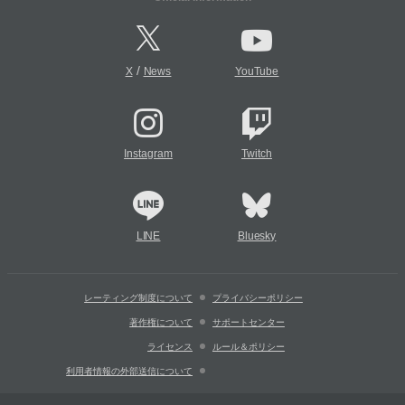
/
X
News
YouTube
Instagram
Twitch
LINE
Bluesky
レーティング制度について
プライバシーポリシー
著作権について
サポートセンター
ライセンス
ルール＆ポリシー
利用者情報の外部送信について