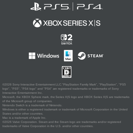
©2026 Sony Interactive Entertainment LLC."PlayStation Family Mark", "PlayStation", "PS5
logo", "PS5", "PS4 logo" and "PS4" are registered trademarks or trademarks of Sony
Interactive Entertainment Inc.
Microsoft, the XBOX Sphere mark, the Series X|S logo and XBOX Series X|S are trademarks
of the Microsoft group of companies.
Nintendo Switch is a trademark of Nintendo.
Windows is either a registered trademark or trademark of Microsoft Corporation in the United
States and/or other countries.
Mac is a trademark of Apple Inc.
©2026 Valve Corporation. Steam and the Steam logo are trademarks and/or registered
trademarks of Valve Corporation in the U.S. and/or other countries.