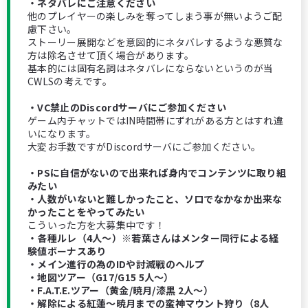
・ネタバレにご注意ください
他のプレイヤーの楽しみを奪ってしまう事が無いようご配
慮下さい。
ストーリー展開などを意図的にネタバレするような悪質な
方は除名させて頂く場合があります。
基本的には固有名詞はネタバレにならないというのが当
CWLSの考えです。
・VC禁止のDiscordサーバにご参加ください
ゲーム内チャットではIN時間帯にずれがある方とはすれ違
いになります。
大変お手数ですがDiscordサーバにご参加ください。
・PSに自信がないので出来れば身内でコンテンツに取り組
みたい
・人数がいないと難しかったこと、ソロでなかなか出来な
かったことをやってみたい
こういった方を大募集中です！
・各種ルレ（4人～）※若葉さんはメンター同行による経
験値ボーナスあり
・メイン進行の為のIDや討滅戦のヘルプ
・地図ツアー（G17/G15 5人～）
・F.A.T.E.ツアー（黄金/暁月/漆黒 2人～）
・解除による紅蓮〜暁月までの蛮神マウント狩り（8人