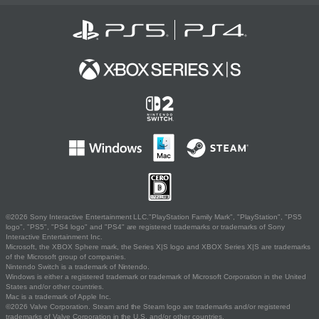
©2026 Sony Interactive Entertainment LLC."PlayStation Family Mark", "PlayStation", "PS5
logo", "PS5", "PS4 logo" and "PS4" are registered trademarks or trademarks of Sony
Interactive Entertainment Inc.
Microsoft, the XBOX Sphere mark, the Series X|S logo and XBOX Series X|S are trademarks
of the Microsoft group of companies.
Nintendo Switch is a trademark of Nintendo.
Windows is either a registered trademark or trademark of Microsoft Corporation in the United
States and/or other countries.
Mac is a trademark of Apple Inc.
©2026 Valve Corporation. Steam and the Steam logo are trademarks and/or registered
trademarks of Valve Corporation in the U.S. and/or other countries.