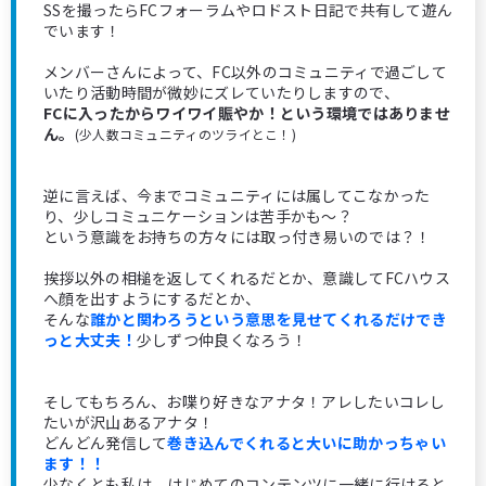
SSを撮ったらFCフォーラムやロドスト日記で共有して遊ん
でいます！
メンバーさんによって、FC以外のコミュニティで過ごして
いたり活動時間が微妙にズレていたりしますので、
FCに入ったからワイワイ賑やか！という環境ではありませ
ん。
(少人数コミュニティのツライとこ！)
逆に言えば、今までコミュニティには属してこなかった
り、少しコミュニケーションは苦手かも～？
という意識をお持ちの方々には取っ付き易いのでは？！
挨拶以外の相槌を返してくれるだとか、意識してFCハウス
へ顔を出すようにするだとか、
そんな
誰かと関わろうという意思を見せてくれるだけでき
っと大丈夫！
少しずつ仲良くなろう！
そしてもちろん、お喋り好きなアナタ！アレしたいコレし
たいが沢山あるアナタ！
どんどん発信して
巻き込んでくれると大いに助かっちゃい
ます！！
少なくとも私は、はじめてのコンテンツに一緒に行けると