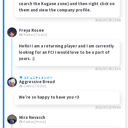
search the Kugane zone) and then right click on
them and view the company profile.
2021/07/30 13:08
Freya Rosee
Mateus [Crystal]
Hello! I am a returning player and I am currently
looking for an FC! I would love to be a part of
yours. :)
2021/07/30 13:10
コミュニティメンバー
Aggressive Bread
Zalera [Crystal]
We're so happy to have you <3
2021/07/31 00:40
Mira Nevasch
Exodus [Primal]