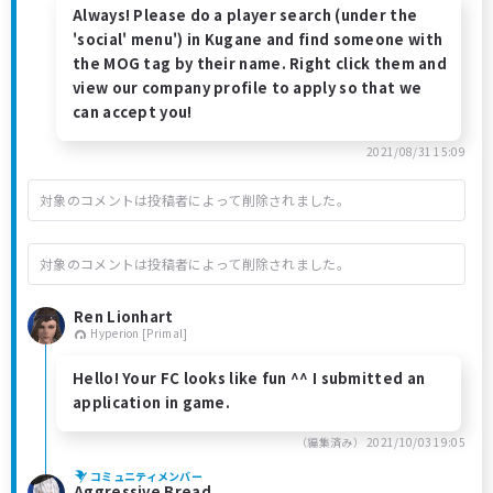
Always! Please do a player search (under the
'social' menu') in Kugane and find someone with
the MOG tag by their name. Right click them and
view our company profile to apply so that we
can accept you!
2021/08/31 15:09
対象のコメントは投稿者によって削除されました。
対象のコメントは投稿者によって削除されました。
Ren Lionhart
Hyperion [Primal]
Hello! Your FC looks like fun ^^ I submitted an
application in game.
（編集済み）
2021/10/03 19:05
コミュニティメンバー
Aggressive Bread