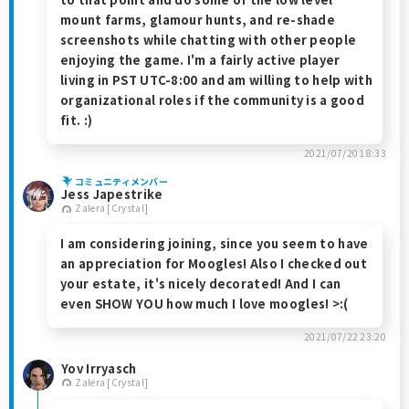
mount farms, glamour hunts, and re-shade
screenshots while chatting with other people
enjoying the game. I'm a fairly active player
living in PST UTC-8:00 and am willing to help with
organizational roles if the community is a good
fit. :)
2021/07/20 18:33
コミュニティメンバー
Jess Japestrike
Zalera [Crystal]
I am considering joining, since you seem to have
an appreciation for Moogles! Also I checked out
your estate, it's nicely decorated! And I can
even SHOW YOU how much I love moogles! >:(
2021/07/22 23:20
Yov Irryasch
Zalera [Crystal]