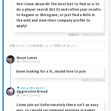
Yes! Come aboard!! The best bet to find us is to
do a player search (hit O) and refine your results
to Kugane or Shirogane, or just find a MOG in
the wild and view their company profile to
apply!
（編集済み）
2021/12/25 19:56
対象のコメントは投稿者によって削除されました。
Nasyr Lunas
Zalera [Crystal]
been looking for a fc, would love to join
2021/12/27 04:56
コミュニティメンバー
Aggressive Bread
Zalera [Crystal]
Come join us! Unfortunately there isn't an easy
way, so I would recommend applying in game!