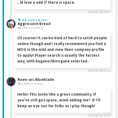
, Id love a add if there is space.
2022/01/29 19:27
コミュニティメンバー
Aggressive Bread
Zalera [Crystal]
Of course! It can be kind of hard to catch people
online though and I really recommend you find a
MOG in the wild and view their company profile
to apply! Player search is usually the fastest
way, with Kugane/Shirogane selected.
2022/01/29 21:21
Raen-arc Blueblade
Zalera [Crystal]
Hello! This looks like a great community. If
you've still got space, mind adding me? :D I'll
keep an eye out for folks as I play though!
2022/01/31 23:04