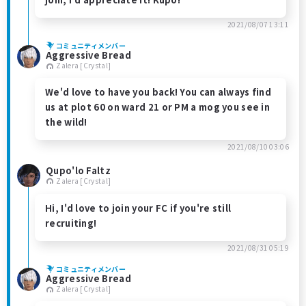
2021/08/07 13:11
コミュニティメンバー
Aggressive Bread
Zalera [Crystal]
We'd love to have you back! You can always find
us at plot 60 on ward 21 or PM a mog you see in
the wild!
2021/08/10 03:06
Qupo'lo Faltz
Zalera [Crystal]
Hi, I'd love to join your FC if you're still
recruiting!
2021/08/31 05:19
コミュニティメンバー
Aggressive Bread
Zalera [Crystal]