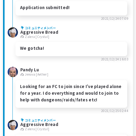
Application submitted!
2021/12/24 07:09
コミュニティメンバー
Aggressive Bread
Zalera [Crystal]
We gotcha!
2021/12/24 16:03
Pandy Lu
Jenova [Aether]
Looking for an FC to join since I’ve played alone
for a year. I do everything and would to join to
help with dungeons/raids/fates etc!
2021/12/25 02:44
コミュニティメンバー
Aggressive Bread
Zalera [Crystal]