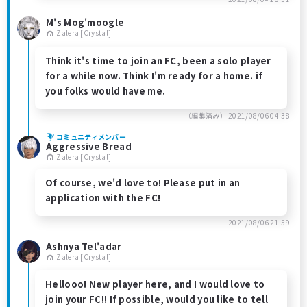
M's Mog'moogle
Zalera [Crystal]
Think it's time to join an FC, been a solo player
for a while now. Think I'm ready for a home. if
you folks would have me.
（編集済み）
2021/08/06 04:38
コミュニティメンバー
Aggressive Bread
Zalera [Crystal]
Of course, we'd love to! Please put in an
application with the FC!
2021/08/06 21:59
Ashnya Tel'adar
Zalera [Crystal]
Hellooo! New player here, and I would love to
join your FC!! If possible, would you like to tell