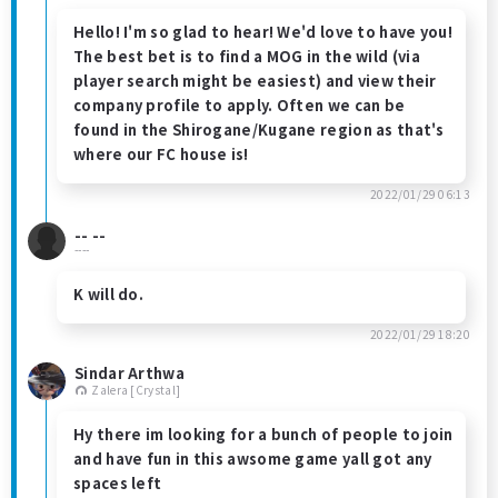
Hello! I'm so glad to hear! We'd love to have you!
The best bet is to find a MOG in the wild (via
player search might be easiest) and view their
company profile to apply. Often we can be
found in the Shirogane/Kugane region as that's
where our FC house is!
2022/01/29 06:13
-- --
----
K will do.
2022/01/29 18:20
Sindar Arthwa
Zalera [Crystal]
Hy there im looking for a bunch of people to join
and have fun in this awsome game yall got any
spaces left