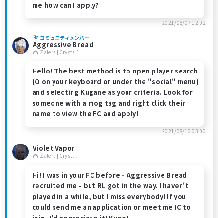
me how can I apply?
2021/08/07 12:02
コミュニティメンバー
Aggressive Bread
Zalera [Crystal]
Hello! The best method is to open player search
(O on your keyboard or under the "social" menu)
and selecting Kugane as your criteria. Look for
someone with a mog tag and right click their
name to view the FC and apply!
2021/08/10 03:00
Violet Vapor
Zalera [Crystal]
Hi! I was in your FC before - Aggressive Bread
recruited me - but RL got in the way. I haven't
played in a while, but I miss everybody! If you
could send me an application or meet me IC to
join, I'd appreciate it! Kupo!