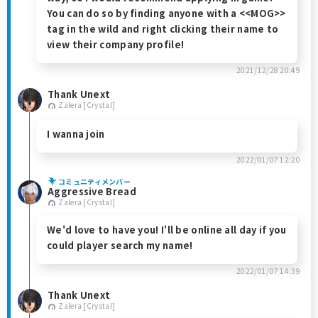
You can do so by finding anyone with a <<MOG>>
tag in the wild and right clicking their name to
view their company profile!
2021/12/28 20:49
Thank Unext
Zalera [Crystal]
I wanna join
2022/01/07 12:20
コミュニティメンバー
Aggressive Bread
Zalera [Crystal]
We'd love to have you! I'll be online all day if you
could player search my name!
2022/01/07 14:39
Thank Unext
Zalera [Crystal]