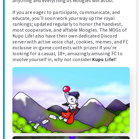
anything and everything us Moogles will assist.
If you are eager to participate, communicate, and
educate, you'll soon work your way up the royal
rankings; updated regularly to honor the handiest,
most cooperative, and affable Moogles. The MOGs of
Kupo Life! also have their own dedicated Discord
server with active voice chat, cookies, memes, and FC
exclusive in-game contests with prizes! If you're
looking for a casual, 18+, amazingly amusing FC to
involve yourself in, why not consider
Kupo Life!
?