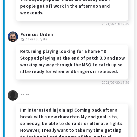
people get off work in the afternoon and
weekends.
2021/07/16 12:59
Fornicus Urden
Zalera [Crystal]
Returning playing looking for a home =D
Stopped playing at the end of patch 3.0 and now
working my way through the MSQ to catch up so
ill be ready for when endbringers is released.
2021/07/20 18:29
-- --
----
I'm interested in joining! Coming back after a
break with a new character. My end goal is to,
someday, be able to do raids or ultimate fights.
However, I really want to take my time getting
to that point and do some of the low level