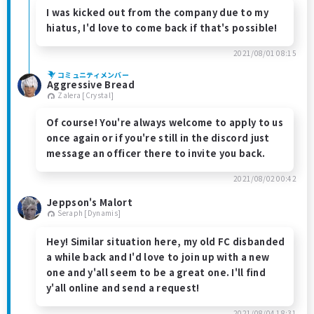
I was kicked out from the company due to my
hiatus, I'd love to come back if that's possible!
2021/08/01 08:15
コミュニティメンバー
Aggressive Bread
Zalera [Crystal]
Of course! You're always welcome to apply to us
once again or if you're still in the discord just
message an officer there to invite you back.
2021/08/02 00:42
Jeppson's Malort
Seraph [Dynamis]
Hey! Similar situation here, my old FC disbanded
a while back and I'd love to join up with a new
one and y'all seem to be a great one. I'll find
y'all online and send a request!
2021/08/04 18:31