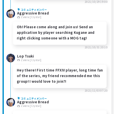
2021/10/29 19:00
コミュニティメンバー
Aggressive Bread
Zalera [Crystal]
Oh! Please come along and join us! Send an
application by player searching Kugane and
right clicking someone with a MOG tag!
2021/10/31 20:10
Lop Tsuki
Zalera [Crystal]
Hey there! First time FFXIV player, long time fan
of the series, my friend recommended me this
group! I would love to join?!
2021/11/03 07:20
コミュニティメンバー
Aggressive Bread
Zalera [Crystal]