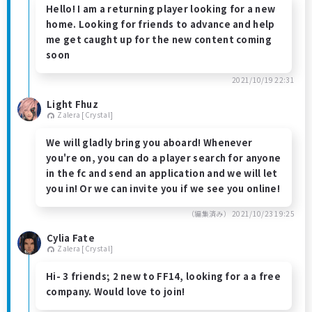
Hello! I am a returning player looking for a new
home. Looking for friends to advance and help
me get caught up for the new content coming
soon
2021/10/19 22:31
Light Fhuz
Zalera [Crystal]
We will gladly bring you aboard! Whenever
you're on, you can do a player search for anyone
in the fc and send an application and we will let
you in! Or we can invite you if we see you online!
（編集済み）
2021/10/23 19:25
Cylia Fate
Zalera [Crystal]
Hi- 3 friends; 2 new to FF14, looking for a a free
company. Would love to join!