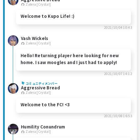
Zalera [Crystal]
Welcome to Kupo Life! :)
2021/10/04 10:43
Vash Wickels
Zalera [Crystal]
Hello! Returning player here looking for new
home. I saw moogles and I just had to apply!
2021/10/07 14:12
コミュニティメンバー
Aggressive Bread
Zalera [Crystal]
Welcome to the FC! <3
2021/10/08 16:53
Humility Conundrum
Zalera [Crystal]