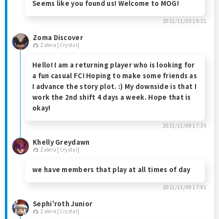
Seems like you found us! Welcome to MOG!
2021/11/03 19:21
Zoma Discover
Zalera [Crystal]
Hello! I am a returning player who is looking for
a fun casual FC! Hoping to make some friends as
I advance the story plot. :) My downside is that I
work the 2nd shift 4 days a week. Hope that is
okay!
2021/11/09 17:35
Khelly Greydawn
Zalera [Crystal]
we have members that play at all times of day
2021/11/09 17:41
Sephi'roth Junior
Zalera [Crystal]