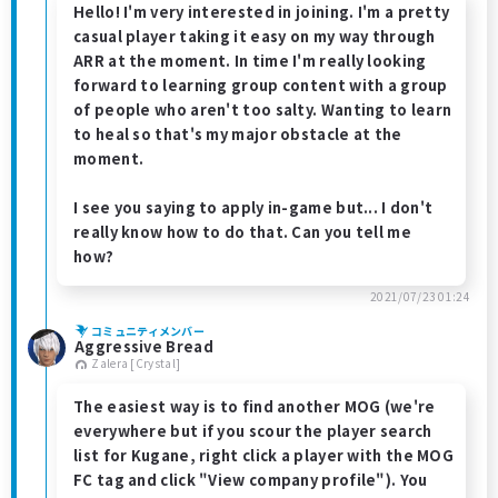
Hello! I'm very interested in joining. I'm a pretty
casual player taking it easy on my way through
ARR at the moment. In time I'm really looking
forward to learning group content with a group
of people who aren't too salty. Wanting to learn
to heal so that's my major obstacle at the
moment.
I see you saying to apply in-game but... I don't
really know how to do that. Can you tell me
how?
2021/07/23 01:24
コミュニティメンバー
Aggressive Bread
Zalera [Crystal]
The easiest way is to find another MOG (we're
everywhere but if you scour the player search
list for Kugane, right click a player with the MOG
FC tag and click "View company profile"). You