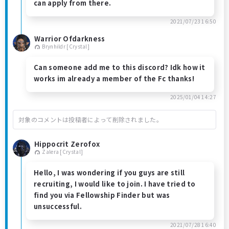
can apply from there.
2021/07/23 16:50
Warrior Ofdarkness
Brynhildr [Crystal]
Can someone add me to this discord? Idk how it
works im already a member of the Fc thanks!
2025/01/04 14:27
対象のコメントは投稿者によって削除されました。
Hippocrit Zerofox
Zalera [Crystal]
Hello, I was wondering if you guys are still
recruiting, I would like to join. I have tried to
find you via Fellowship Finder but was
unsuccessful.
2021/07/28 16:40