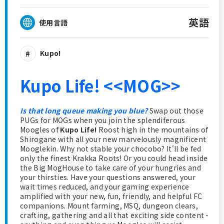
英語
使用言語
Kupo!
Kupo Life! <<MOG>>
Is that long queue making you blue?
Swap out those
PUGs for MOGs when you join the splendiferous
Moogles of
Kupo Life!
Roost high in the mountains of
Shirogane with all your new marvelously magnificent
Mooglekin. Why not stable your chocobo? It'll be fed
only the finest Krakka Roots! Or you could head inside
the Big MogHouse to take care of your hungries and
your thirsties. Have your questions answered, your
wait times reduced, and your gaming experience
amplified with your new, fun, friendly, and helpful FC
companions. Mount farming, MSQ, dungeon clears,
crafting, gathering and all that exciting side content -