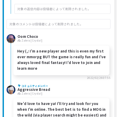
対象の返信内容は投稿者によって削除されました。
対象のコメントは投稿者によって削除されました。
Oom Choco
Zalera [Crystal]
Hey (,: I'm a new player and this is even my first
ever mmorpg BUT the game is really fun and I've
always loved final fantasy! I'd love to join and
learn more
2022/02/26 07:55
コミュニティメンバー
Aggressive Bread
Zalera [Crystal]
We'd love to have ya! I'll try and look for you
when I'm online. The best bet is to find a MOG in
the wild (via player search might be easiest) and