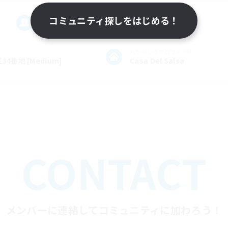
コミュニティ探しをはじめる！
メンバー数
ランク
63名
30
ハウジングプロフィール
番地 [Medium]
Casa Del Salsa
CONTACT
メンバーに連絡してコミュニティに加わろう！