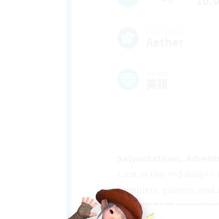
10:
DATA CENTER
Aether
使用言語
英語
Salyootations, Advent
Lost in the <<Sauce>>
gamblers, gamers, and an
goobers that came toget