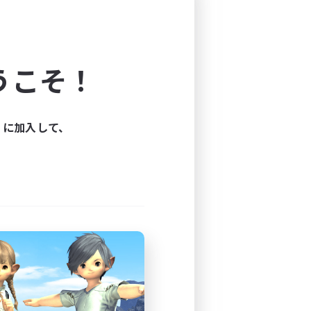
うこそ！
es, Larping, etc.
ィに加入して、
s?
Mist, W9, P34)