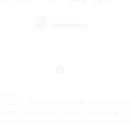
00
24:00
10:00
24:00
HOMEWORLD
Sargatanas
urer!
 is a casual, Gold Saucer themed FC looking to bolster
y MGP-obsessive folk. Sauce is a fairly tight-knit gro
her to FAFO in this dismal Umbral Era. We would like