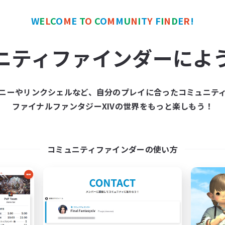
 good trouble with us!
W
E
L
C
O
M
E
T
O
C
O
M
M
U
N
I
T
Y
F
I
N
D
E
R
!
” - 
You, probably
ニティファインダーによ
ven’t logged out yet? We want ‘em all!
s (the wings look GOOD), Frontlining, Taking Screeni
ニーやリンクシェルなど、自分のプレイに合ったコミュニテ
nt FC house - the perfect place to Bees Knees & AFK
ファイナルファンタジーXIVの世界をもっと楽しもう！
ose
!
コミュニティファインダーの使い方
 thinking: 
How do I apply? How do I get in on thi
ouse - There’s usually a Saucy spud hangin’ around (
w Wumbo
, 
Minerva Pendragon
, or 
Octavia Brun