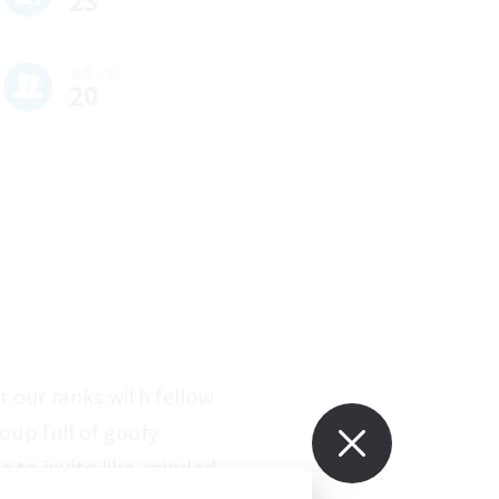
23
募集人数
20
 our ranks with fellow 
up full of goofy 
 to invite like-minded 