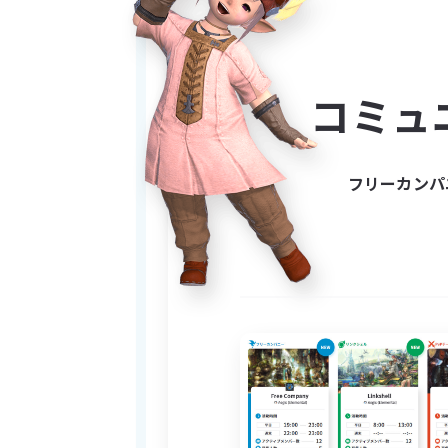
accomplices to get into
“But why should I join?
コミュ
•	New? Returning? Ha
•	We’re always doing something: Dailies, Duties, Glam Sessions, Maps, Deep Dungeons, Field Ops, 
Venue Hopping, EX fight
フリーカンパ
•	We have a beachfro
•	Discord? We GOT th
•	WE HAVE PANCAKE
•	And much(ish) more
And I know what you’re
•	Check out our FC h
•	Drop a DM to 
Obmu