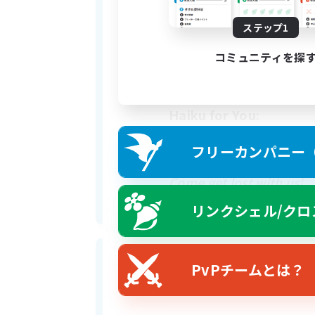
•	Leave a comment b
ステップ1
Thank you for reading
コミュニティを探
- Sauce Syndicate
Haiku for You:
Dawn’s light warms the 
フリーカンパニー（F
Which path will we take
Come get lost with us!
リンクシェル/クロ
PvPチームとは？