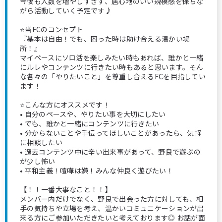
今後も人数を増やしすぎず、居心地のいい規模感を保ちな
がら活動していく予定です♪
⭐️当FCのコンセプト
『基本は自由！でも、困った時は助け合える温かい場
所！』
マイペースにソロ活を楽しみたい時もあれば、誰かと一緒
にルレやコンテンツに行きたい時もあると思います。そん
な各々の「やりたいこと」を尊重し合えるFCを目指してい
ます！
⭐️こんな方にオススメです！
• 自分のペースや、やりたい事を大切にしたい
• でも、誰かと一緒にコンテンツに行きたい
• 分からないことや手伝ってほしいことがあったら、気軽
に相談したい
• 過去コンテンツ中に辛い出来事があって、野良で遊ぶの
が少し怖い
• 平和主義！喧嘩は嫌！みんな仲良く遊びたい！
【！！一番大事なこと！！】
メンバー内だけでなく、野良で出会った方に対しても、相
手の気持ちや立場を考え、温かいコミュニケーションが出
来る方にご参加いただきたいと考えております◎ お話が面