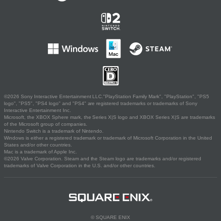
©2026 Sony Interactive Entertainment LLC."PlayStation Family Mark", "PlayStation", "PS5
logo", "PS5", "PS4 logo" and "PS4" are registered trademarks or trademarks of Sony
Interactive Entertainment Inc.
Microsoft, the XBOX Sphere mark, the Series X|S logo and XBOX Series X|S are trademarks
of the Microsoft group of companies.
Nintendo Switch is a trademark of Nintendo.
Windows is either a registered trademark or trademark of Microsoft Corporation in the United
States and/or other countries.
Mac is a trademark of Apple Inc.
©2026 Valve Corporation. Steam and the Steam logo are trademarks and/or registered
trademarks of Valve Corporation in the U.S. and/or other countries.
© SQUARE ENIX