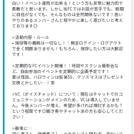
白い！イベント運用が出来る！という方も非常に魅力的で
素敵だと思います。しかし当FCではお話が苦手でも、戦闘
に自信がなくても、そんなものは全然関係ないです！思い
やりのあるメンバーさんと穏やかに楽しく遊びたいと考え
ております◎
⭐️活動内容・ルール
• 挨拶等の義務は一切なし！：無言ログイン・ログアウト
で全く問題ありません！もちろん、挨拶したい方は大歓迎
です！
⭐️定期的なFCイベント開催！：地図やスクショ撮影会な
ど、自由参加のイベントを定期的に企画予定です！
夏は怪談、ハロウィンは仮装SS、クリスマスはプレゼント
交換とかしたい…！笑
⭐️VC（ボイスチャット）について：現在はチャットでのコ
ミュニケーションがメインのため、VCは導入していませ
ん。今後メンバーが増え、希望が多ければ検討するかも？
という程度です◎聞き専やチャット派の方も安心してくだ
さい！
⭐️最後に…
初心者さん、復帰者さん、ベテランさん問わず、温かいコ