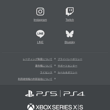
Instagram
Twitch
LINE
Bluesky
レーティング制度について
プライバシーポリシー
著作権について
サポートセンター
ライセンス
ルール＆ポリシー
利用者情報の外部送信について