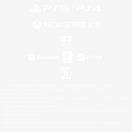
©2026 Sony Interactive Entertainment LLC."PlayStation Family Mark", "PlayStation", "PS5
logo", "PS5", "PS4 logo" and "PS4" are registered trademarks or trademarks of Sony
Interactive Entertainment Inc.
Microsoft, the XBOX Sphere mark, the Series X|S logo and XBOX Series X|S are trademarks
of the Microsoft group of companies.
Nintendo Switch is a trademark of Nintendo.
Windows is either a registered trademark or trademark of Microsoft Corporation in the United
States and/or other countries.
Mac is a trademark of Apple Inc.
©2026 Valve Corporation. Steam and the Steam logo are trademarks and/or registered
trademarks of Valve Corporation in the U.S. and/or other countries.