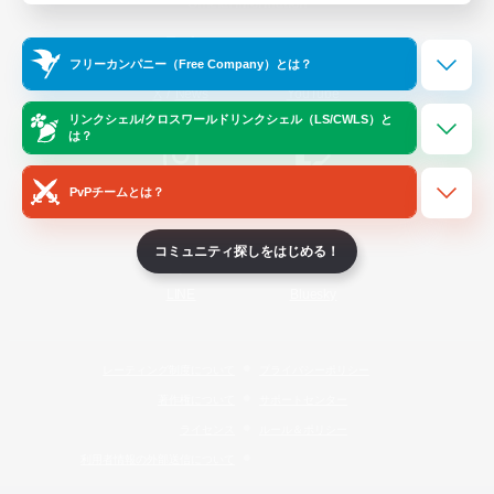
Official Information
フリーカンパニー（Free Company）とは？
/
X
News
YouTube
リンクシェル/クロスワールドリンクシェル（LS/CWLS）と
は？
PvPチームとは？
Instagram
Twitch
コミュニティ探しをはじめる！
LINE
Bluesky
レーティング制度について
プライバシーポリシー
著作権について
サポートセンター
ライセンス
ルール＆ポリシー
利用者情報の外部送信について