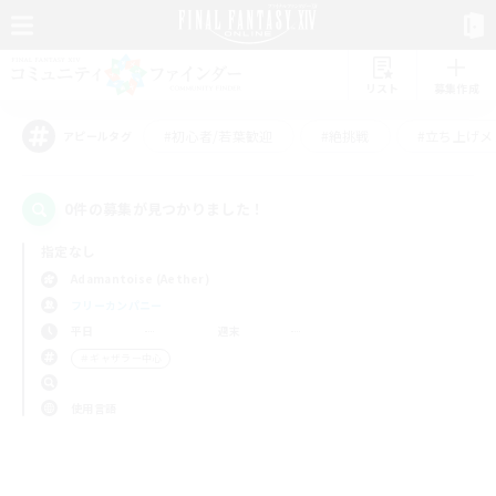
リスト
募集作成
#初心者/若葉歓迎
#絶挑戦
#立ち上げメ
アピールタグ
0件の募集が見つかりました！
指定なし
Adamantoise (Aether)
フリーカンパニー
平日
週末
＃ギャザラー中心
使用言語