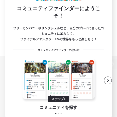
W
E
L
C
O
M
E
T
O
C
O
M
M
U
N
I
T
Y
F
I
N
D
E
R
!
コミュニティファインダーにようこ
そ！
フリーカンパニーやリンクシェルなど、自分のプレイに合ったコ
ミュニティに加入して、
ファイナルファンタジーXIVの世界をもっと楽しもう！
コミュニティファインダーの使い方
パソコン版へ
関連商品
e-STOREで購入
ステップ1
ゲームダウンロード
コミュニティを探す