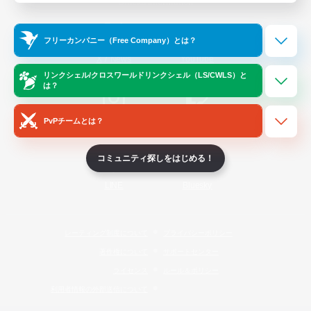
Official Information
フリーカンパニー（Free Company）とは？
/
X
News
YouTube
リンクシェル/クロスワールドリンクシェル（LS/CWLS）と
は？
PvPチームとは？
Instagram
Twitch
コミュニティ探しをはじめる！
LINE
Bluesky
レーティング制度について
プライバシーポリシー
著作権について
サポートセンター
ライセンス
ルール＆ポリシー
利用者情報の外部送信について