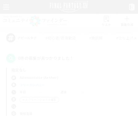
リスト
募集作成
#初心者/若葉歓迎
#絶挑戦
#立ち上げメ
アピールタグ
0件の募集が見つかりました！
指定なし
Adamantoise (Aether)
フリーカンパニー
平日
週末
＃スクリーンショット撮影
使用言語