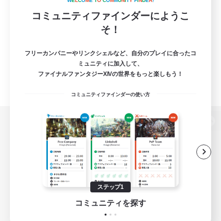
W
E
L
C
O
M
E
T
O
C
O
M
M
U
N
I
T
Y
F
I
N
D
E
R
!
コミュニティファインダーにようこ
そ！
フリーカンパニーやリンクシェルなど、自分のプレイに合ったコ
ミュニティに加入して、
ファイナルファンタジーXIVの世界をもっと楽しもう！
コミュニティファインダーの使い方
パソコン版へ
関連商品
e-STOREで購入
ステップ1
ゲームダウンロード
コミュニティを探す