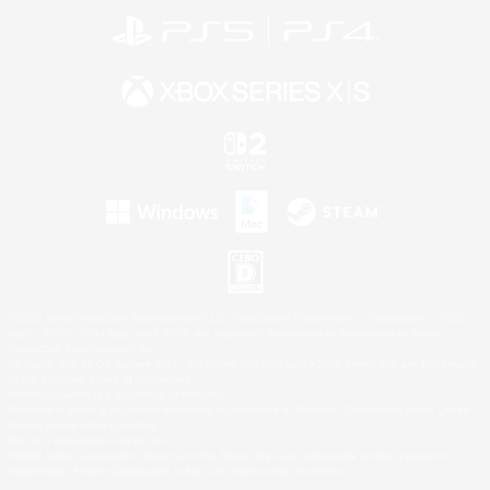
©2026 Sony Interactive Entertainment LLC."PlayStation Family Mark", "PlayStation", "PS5
logo", "PS5", "PS4 logo" and "PS4" are registered trademarks or trademarks of Sony
Interactive Entertainment Inc.
Microsoft, the XBOX Sphere mark, the Series X|S logo and XBOX Series X|S are trademarks
of the Microsoft group of companies.
Nintendo Switch is a trademark of Nintendo.
Windows is either a registered trademark or trademark of Microsoft Corporation in the United
States and/or other countries.
Mac is a trademark of Apple Inc.
©2026 Valve Corporation. Steam and the Steam logo are trademarks and/or registered
trademarks of Valve Corporation in the U.S. and/or other countries.