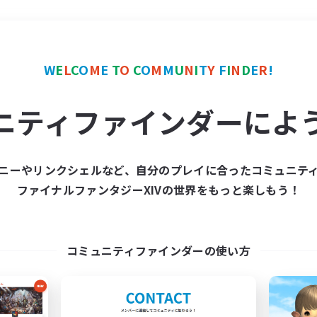
＃零式挑戦
使用言語
W
E
L
C
O
M
E
T
O
C
O
M
M
U
N
I
T
Y
F
I
N
D
E
R
!
ニティファインダーによ
ニーやリンクシェルなど、自分のプレイに合ったコミュニテ
ファイナルファンタジーXIVの世界をもっと楽しもう！
募集数 0件
集が見つかりませんでし
コミュニティファインダーの使い方
条件を変えて検索してみるでっす！