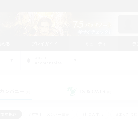
始める
プレイガイド
コミュニティ
ラ
WORLD
Adamantoise
カンパニー
LS & CWLS
(0)
(0)
#零式挑戦
#立ち上げメンバー募集
#社会人中心
#まったり
#体験歓迎
#クラフター中心
#ギャザラー中心
#ロー
ング
#演奏
#ミラプリ（ミラージュプリズム）
#クリア目指