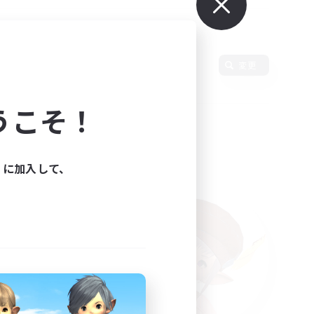
変更
うこそ！
ィに加入して、
た。