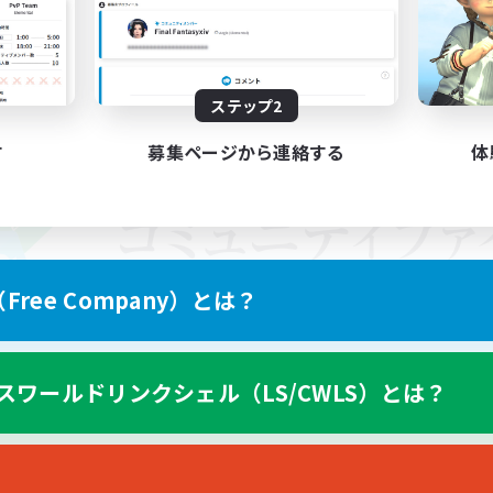
ステップ2
す
募集ページから連絡する
体
ree Company）とは？
スワールドリンクシェル（LS/CWLS）とは？
スマートフォン版へ