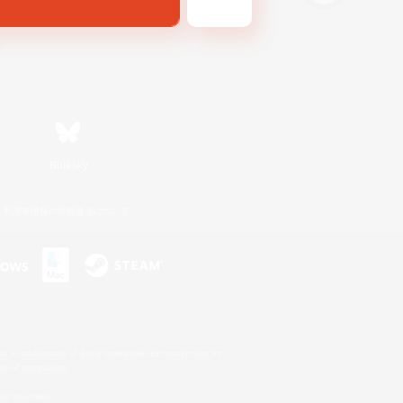
Bluesky
利用者情報の外部送信について
s or trademarks of Sony Interactive Entertainment Inc.
up of companies.
er countries.