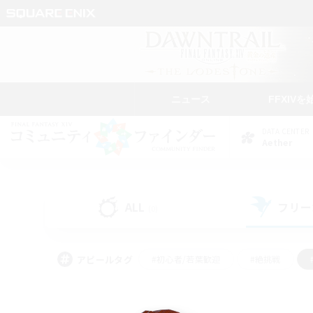
ニュース
FFXIVを
DATA CENTER
Aether
ALL
フリー
(0)
アピールタグ
#初心者/若葉歓迎
#絶挑戦
#モブハント
#学生中心
#なんでも楽しむ
#スクリーンショット撮影
#ハウジ