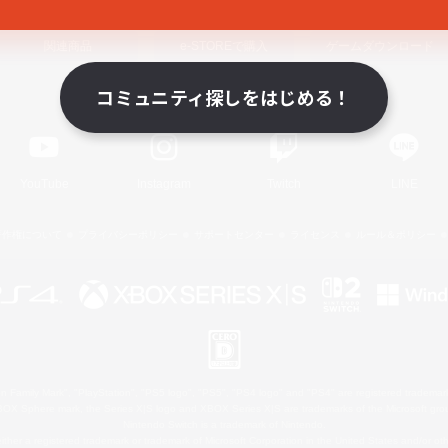
関連商品
e-STOREで購入
ゲームダウンロード
コミュニティ探しをはじめる！
Official Information
YouTube
Instagram
Twitch
LINE
著作権について
プライバシーポリシー
サポートセンター
ライセンス
ルール＆ポリシー
 Family Mark", "PlayStation", "PS5 logo", "PS5", "PS4 logo" and "PS4" are registered trademark
XBOX Sphere mark, the Series X|S logo and XBOX Series X|S are trademarks of the Microsoft gro
Nintendo Switch is a trademark of Nintendo.
ither a registered trademark or trademark of Microsoft Corporation in the United States and/or oth