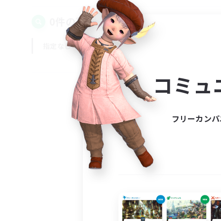
0件の募集が見つかりました！
指定なし
平日
週末
コミュ
フリーカンパ
募