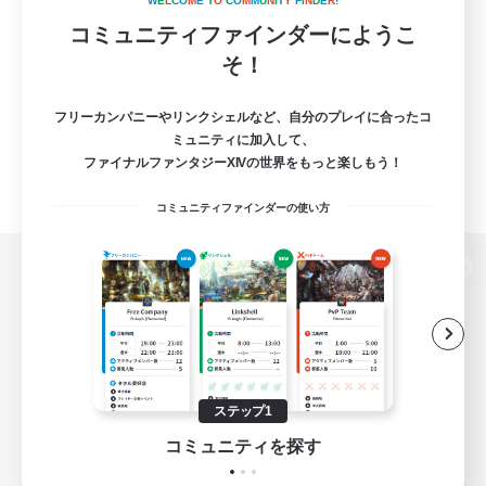
W
E
L
C
O
M
E
T
O
C
O
M
M
U
N
I
T
Y
F
I
N
D
E
R
!
コミュニティファインダーにようこ
そ！
フリーカンパニーやリンクシェルなど、自分のプレイに合ったコ
ミュニティに加入して、
ファイナルファンタジーXIVの世界をもっと楽しもう！
コミュニティファインダーの使い方
パソコン版へ
関連商品
e-STOREで購入
ステップ1
ゲームダウンロード
コミュニティを探す