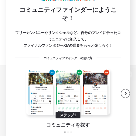
W
E
L
C
O
M
E
T
O
C
O
M
M
U
N
I
T
Y
F
I
N
D
E
R
!
コミュニティファインダーにようこ
そ！
フリーカンパニーやリンクシェルなど、自分のプレイに合ったコ
ミュニティに加入して、
ファイナルファンタジーXIVの世界をもっと楽しもう！
コミュニティファインダーの使い方
パソコン版へ
関連商品
e-STOREで購入
ステップ1
ゲームダウンロード
コミュニティを探す