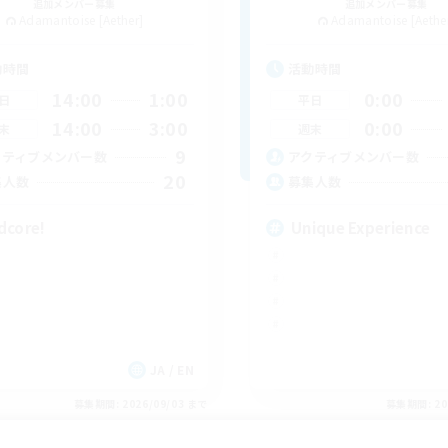
追加メンバー募集
追加メンバー募集
Adamantoise [Aether]
Adamantoise [Aethe
動時間
活動時間
14:00
1:00
0:00
日
平日
14:00
3:00
0:00
末
週末
9
クティブメンバー数
アクティブメンバー数
20
集人数
募集人数
dcore!
Unique Experience
JA / EN
募集期間: 2026/09/03 まで
募集期間: 20