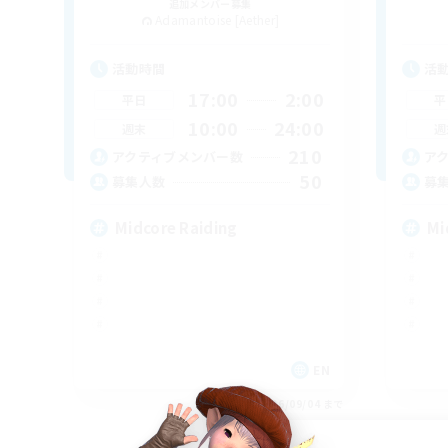
追加メンバー募集
Adamantoise [Aether]
活動時間
活
17:00
2:00
平日
平
10:00
24:00
週末
週
210
アクティブメンバー数
ア
50
募集人数
募
Midcore Raiding
Mi
EN
募集期間: 2026/09/04 まで