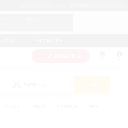
日本語
マイキャラクター情報をチェック！
ログイン
ンキング
ヘルプ＆サポート
新規募集を作成
リスト
ガイド
PvPチーム
検索
(1)
ゆっくり楽しむ
#極挑戦
#復帰者歓迎
#雑談
ルプレイ
#トレジャーハント
#レベリング
して頑張る
#プレイヤー主催イベント