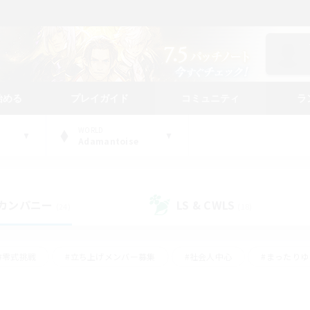
始める
プレイガイド
コミュニティ
ラ
WORLD
Adamantoise
カンパニー
LS & CWLS
(24)
(18)
#零式挑戦
#立ち上げメンバー募集
#社会人中心
#まったり
#体験歓迎
#クラフター中心
#ギャザラー中心
#ロー
ング
#演奏
#ミラプリ（ミラージュプリズム）
#クリア目指