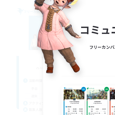
フリーカンパニー
フリー
NEW
コミュ
フリーカンパ
The Bodies
追加メンバー募集
Adamantoise [Aether]
活動時間
活
18:00
2:00
平日
平
12:00
4:00
週末
週
25
アクティブメンバー数
ア
10
募集人数
募