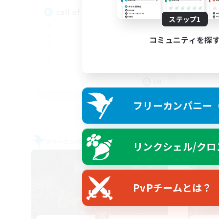
call of duty black ops 2
ステップ1
コミュニティを探
EN
募集期間: 2026/09/02 まで
フリーカンパニー（F
フリーカンパニー
フリー
リンクシェル/クロ
PvPチームとは？