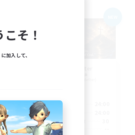
フリーカンパニー
NEW
NEW
うこそ！
ィに加入して、
no
Living Water
追加メンバー募集
r]
Adamantoise [Aether]
活動時間
23:00
16:00
24:00
平日
23:00
8:00
24:00
週末
180
30
アクティブメンバー数
512
--
募集人数