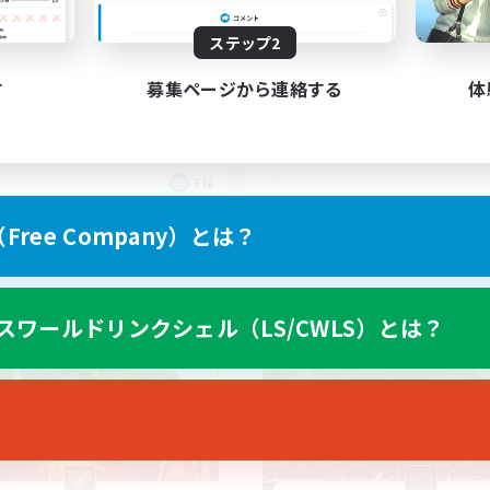
Echoes of Jeuno
ステップ2
す
募集ページから連絡する
体
EN
募集期間: 2026/09/02 まで
募集期間: 20
ree Company）とは？
カンパニー
フリーカンパニー
スワールドリンクシェル（LS/CWLS）とは？