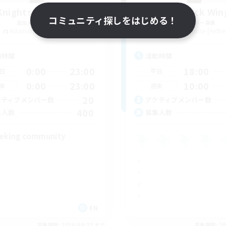
Knights of Il Mheg
The Black Win
コミュニティ探しをはじめる！
追加メンバー募集
追加メンバー募集
Adamantoise [Aether]
Adamantoise [Aethe
動時間
活動時間
0:00
23:00
18:00
日
平日
0:00
23:00
10:00
末
週末
20
クティブメンバー数
アクティブメンバー数
400
集人数
募集人数
eking community
EN
募集期間: 2026/08/23 まで
募集期間: 20