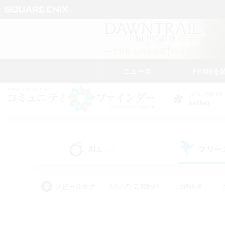
ニュース
FFXIVを
DATA CENTER
Aether
ALL
フリー
(43)
アピールタグ
#初心者/若葉歓迎
#絶挑戦
#モブハント
#学生中心
#なんでも楽しむ
#スクリーンショット撮影
#ハウジ