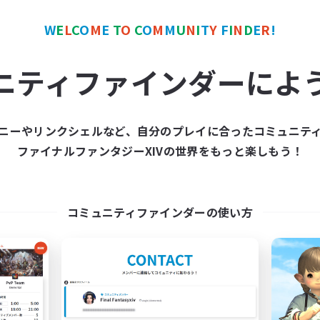
W
E
L
C
O
M
E
T
O
C
O
M
M
U
N
I
T
Y
F
I
N
D
E
R
!
カンパニー
フリーカンパニー
NEW
ニティファインダーによ
ニーやリンクシェルなど、自分のプレイに合ったコミュニテ
ファイナルファンタジーXIVの世界をもっと楽しもう！
Novel Teas
Echoes of Jeu
追加メンバー募集
追加メンバー募集
Adamantoise [Aether]
Adamantoise [Aethe
コミュニティファインダーの使い方
動時間
活動時間
1:00
24:00
0:00
日
平日
1:00
24:00
0:00
末
週末
83
クティブメンバー数
アクティブメンバー数
--
集人数
募集人数