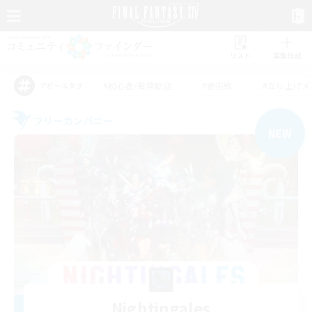
リスト
募集作成
#初心者/若葉歓迎
#絶挑戦
#立ち上げメ
アピールタグ
フリーカンパニー
NEW
Nightingales