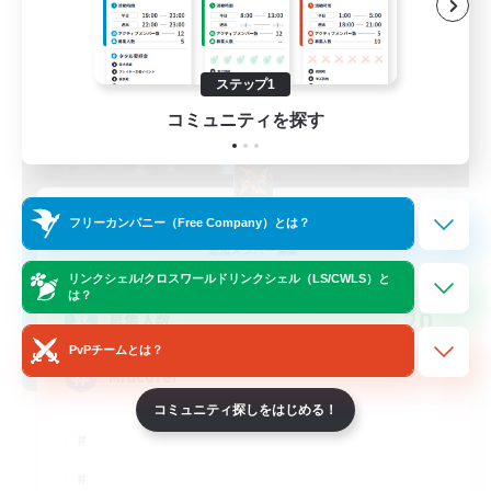
ステップ1
コミュニティを探す
Blast Radius
フリーカンパニー（Free Company）とは？
追加メンバー募集
Adamantoise [Aether]
リンクシェル/クロスワールドリンクシェル（LS/CWLS）と
は？
20
募集人数
PvPチームとは？
Midcore!
コミュニティ探しをはじめる！