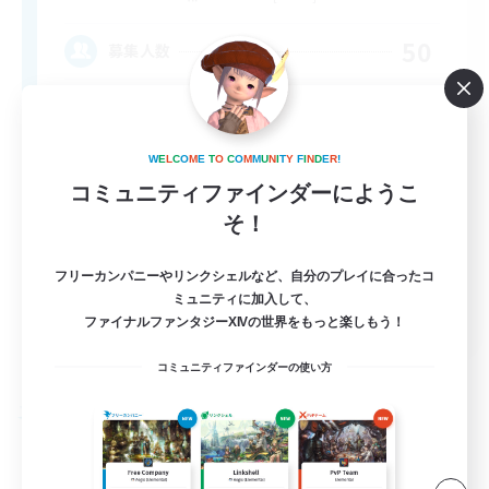
50
募集人数
Midcore Raiding
W
E
L
C
O
M
E
T
O
C
O
M
M
U
N
I
T
Y
F
I
N
D
E
R
!
コミュニティファインダーにようこ
そ！
フリーカンパニーやリンクシェルなど、自分のプレイに合ったコ
ミュニティに加入して、
EN
ファイナルファンタジーXIVの世界をもっと楽しもう！
詳細を見る
募集期間: 2026/09/04 まで
コミュニティファインダーの使い方
フリーカンパニー