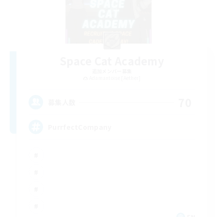
Space Cat Academy
追加メンバー募集
Adamantoise [Aether]
70
募集人数
PurrfectCompany
EN