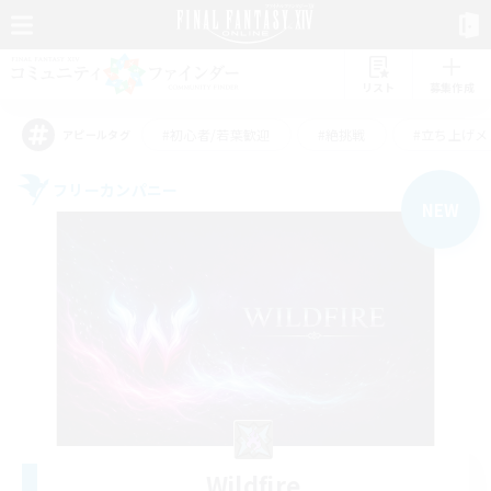
リスト
募集作成
#初心者/若葉歓迎
#絶挑戦
#立ち上げメ
アピールタグ
フリーカンパニー
NEW
Wildfire