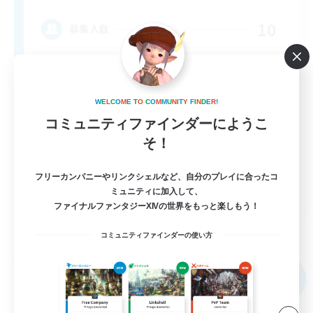
10
募集人数
call of duty black ops 2
W
E
L
C
O
M
E
T
O
C
O
M
M
U
N
I
T
Y
F
I
N
D
E
R
!
コミュニティファインダーにようこ
そ！
フリーカンパニーやリンクシェルなど、自分のプレイに合ったコ
ミュニティに加入して、
EN
ファイナルファンタジーXIVの世界をもっと楽しもう！
詳細を見る
募集期間: 2026/09/02 まで
コミュニティファインダーの使い方
フリーカンパニー
NEW