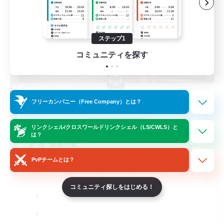
ステップ1
コミュニティを探す
Novel Teas
フリーカンパニー（Free Company）とは？
追加メンバー募集
Adamantoise [Aether]
リンクシェル/クロスワールドリンクシェル（LS/CWLS）と
は？
--
募集人数
PvPチームとは？
コミュニティ探しをはじめる！