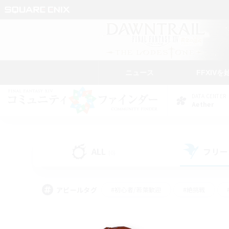
ニュース
FFXIVを
DATA CENTER
Aether
ALL
フリー
(0)
アピールタグ
#初心者/若葉歓迎
#絶挑戦
#なんでも楽しむ
#学生中心
#モブハント
#レベリング
#クリア目指し