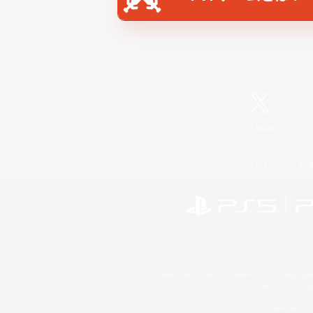
X
/
News
レーティング制度について
©2026 Sony Interactive Entertainment LLC."PlayStation
Microsoft, the 
Windows is e