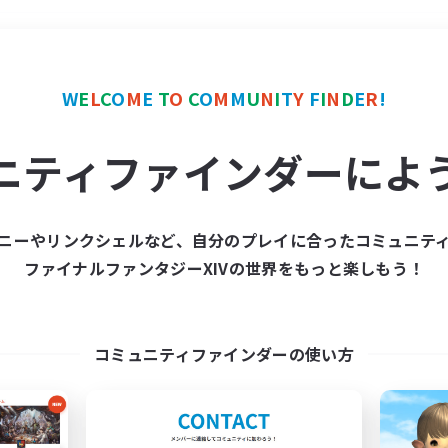
＃社会人中心
使用言語
W
E
L
C
O
M
E
T
O
C
O
M
M
U
N
I
T
Y
F
I
N
D
E
R
!
ニティファインダーによ
ニーやリンクシェルなど、自分のプレイに合ったコミュニテ
ファイナルファンタジーXIVの世界をもっと楽しもう！
募集数 0件
集が見つかりませんでし
コミュニティファインダーの使い方
条件を変えて検索してみるでっす！