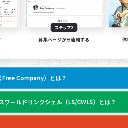
ステップ2
す
募集ページから連絡する
体
ree Company）とは？
スワールドリンクシェル（LS/CWLS）とは？
スマートフォン版へ