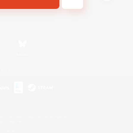
Bluesky
利用者情報の外部送信について
s or trademarks of Sony Interactive Entertainment Inc.
up of companies.
er countries.