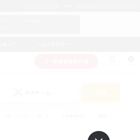
日本語
マイキャラクター情報をチェック！
ログイン
ンキング
ヘルプ＆サポート
新規募集を作成
リスト
ガイド
PvPチーム
検索
(0)
#まったりゆっくり楽しむ
#復帰者歓迎
#雑談
心
#演奏
#トレジャーハント
#ハウジング
）
#プレイヤー主催イベント