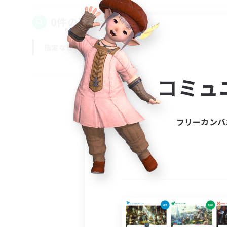
0件の募集が見つかりました！
指定なし
平日
週末
コミュ
フリーカンパ
募