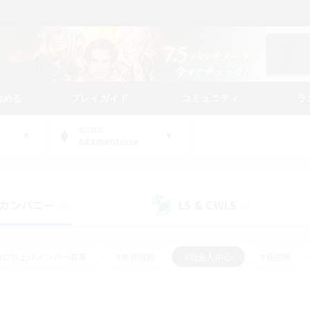
始める
プレイガイド
コミュニティ
ラ
WORLD
Adamantoise
カンパニー
LS & CWLS
(0)
(0)
#立ち上げメンバー募集
#零式挑戦
#社会人中心
#極挑戦
#体験歓迎
#ロールプレイ
#ギャザラー中心
#クラフター中
て頑張る
#スクリーンショット撮影
#ミラプリ（ミラージュプリズム