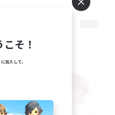
変更
うこそ！
ィに加入して、
た。