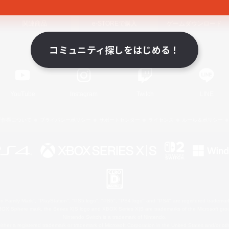
関連商品
e-STOREで購入
ゲームダウンロード
コミュニティ探しをはじめる！
Official Information
YouTube
Instagram
Twitch
LINE
著作権について
プライバシーポリシー
サポートセンター
ライセンス
ルール＆ポリシー
 Family Mark", "PlayStation", "PS5 logo", "PS5", "PS4 logo" and "PS4" are registered trademark
XBOX Sphere mark, the Series X|S logo and XBOX Series X|S are trademarks of the Microsoft gro
Nintendo Switch is a trademark of Nintendo.
ither a registered trademark or trademark of Microsoft Corporation in the United States and/or oth