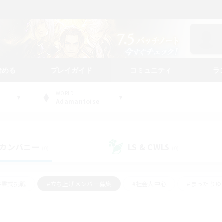
始める
プレイガイド
コミュニティ
ラ
WORLD
Adamantoise
カンパニー
LS & CWLS
(0)
(0)
#零式挑戦
#立ち上げメンバー募集
#社会人中心
#まったり
#体験歓迎
#クラフター中心
#ギャザラー中心
#ロー
ング
#演奏
#ミラプリ（ミラージュプリズム）
#クリア目指