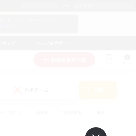
日本語
マイキャラクター情報をチェック！
ログイン
ンキング
ヘルプ＆サポート
新規募集を作成
リスト
ガイド
PvPチーム
検索
(0)
ゆっくり楽しむ
#極挑戦
#復帰者歓迎
#雑談
ルプレイ
#トレジャーハント
#レベリング
して頑張る
#プレイヤー主催イベント