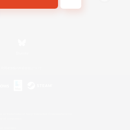
Bluesky
利用者情報の外部送信について
s or trademarks of Sony Interactive Entertainment Inc.
up of companies.
er countries.