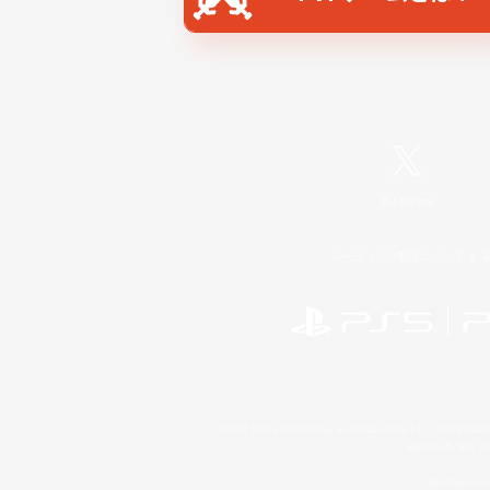
X
/
News
レーティング制度について
©2026 Sony Interactive Entertainment LLC."PlayStation
Microsoft, the 
Windows is e