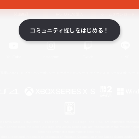
関連商品
e-STOREで購入
ゲームダウンロード
コミュニティ探しをはじめる！
Official Information
YouTube
Instagram
Twitch
LINE
著作権について
プライバシーポリシー
サポートセンター
ライセンス
ルール＆ポリシー
 Family Mark", "PlayStation", "PS5 logo", "PS5", "PS4 logo" and "PS4" are registered trademark
XBOX Sphere mark, the Series X|S logo and XBOX Series X|S are trademarks of the Microsoft gro
Nintendo Switch is a trademark of Nintendo.
ither a registered trademark or trademark of Microsoft Corporation in the United States and/or oth