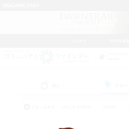
ニュース
FFXIVを
DATA CENTER
Aether
ALL
フリー
(0)
アピールタグ
#初心者/若葉歓迎
#絶挑戦
#モブハント
#学生中心
#なんでも楽しむ
#スクリーンショット撮影
#ハウジ