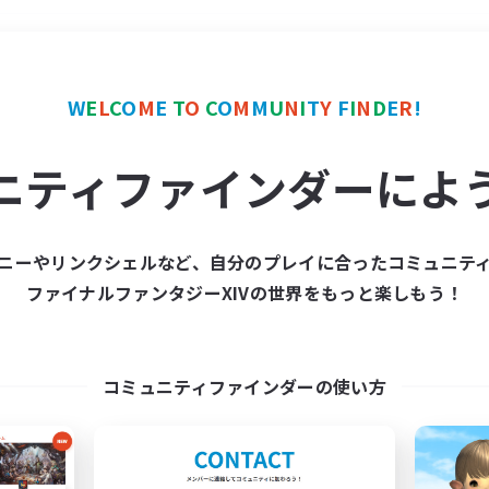
＃立ち上げメンバー募集
W
E
L
C
O
M
E
T
O
C
O
M
M
U
N
I
T
Y
F
I
N
D
E
R
!
ニティファインダーによ
ニーやリンクシェルなど、自分のプレイに合ったコミュニテ
ファイナルファンタジーXIVの世界をもっと楽しもう！
募集数 0件
集が見つかりませんでし
コミュニティファインダーの使い方
条件を変えて検索してみるでっす！