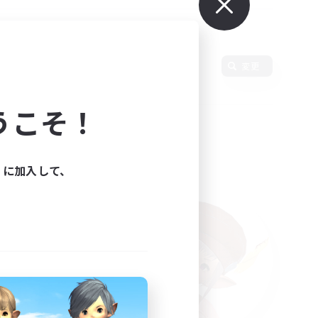
使用言語
変更
うこそ！
ィに加入して、
た。