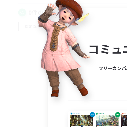
0件の募集が見つかりました！
指定なし
平日
週末
コミュ
フリーカンパ
募