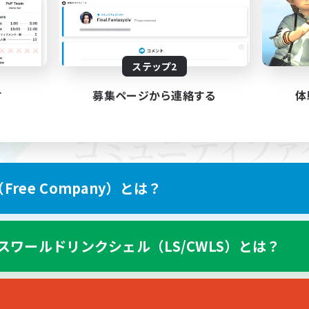
ステップ2
す
募集ページから連絡する
体
ree Company）とは？
スワールドリンクシェル（LS/CWLS）とは？
スマートフォン版へ