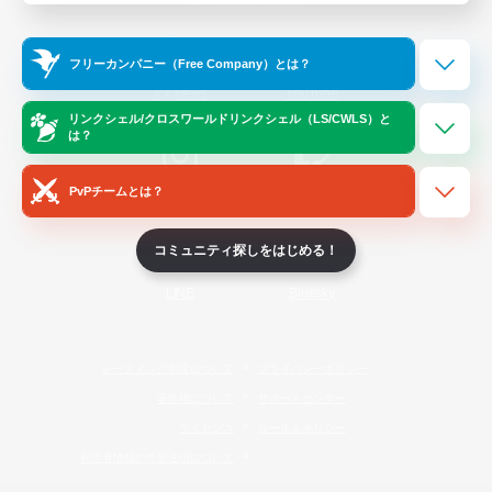
Official Information
フリーカンパニー（Free Company）とは？
/
X
News
YouTube
リンクシェル/クロスワールドリンクシェル（LS/CWLS）と
は？
PvPチームとは？
Instagram
Twitch
コミュニティ探しをはじめる！
LINE
Bluesky
レーティング制度について
プライバシーポリシー
著作権について
サポートセンター
ライセンス
ルール＆ポリシー
利用者情報の外部送信について