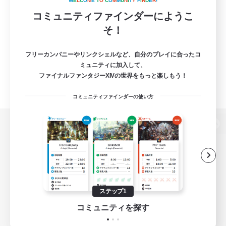
W
E
L
C
O
M
E
T
O
C
O
M
M
U
N
I
T
Y
F
I
N
D
E
R
!
コミュニティファインダーにようこ
そ！
フリーカンパニーやリンクシェルなど、自分のプレイに合ったコ
ミュニティに加入して、
ファイナルファンタジーXIVの世界をもっと楽しもう！
コミュニティファインダーの使い方
パソコン版へ
関連商品
e-STOREで購入
ステップ1
ゲームダウンロード
コミュニティを探す