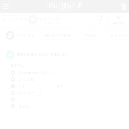
リスト
募集作成
#初心者/若葉歓迎
#絶挑戦
#立ち上げメ
アピールタグ
0件の募集が見つかりました！
指定なし
Adamantoise (Aether)
LS & CWLS
平日
週末
＃ロールプレイ
使用言語