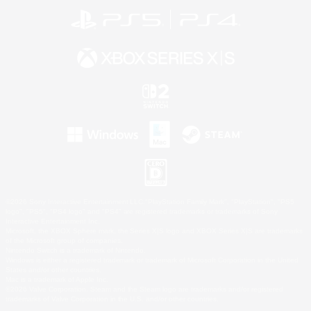
©2026 Sony Interactive Entertainment LLC."PlayStation Family Mark", "PlayStation", "PS5
logo", "PS5", "PS4 logo" and "PS4" are registered trademarks or trademarks of Sony
Interactive Entertainment Inc.
Microsoft, the XBOX Sphere mark, the Series X|S logo and XBOX Series X|S are trademarks
of the Microsoft group of companies.
Nintendo Switch is a trademark of Nintendo.
Windows is either a registered trademark or trademark of Microsoft Corporation in the United
States and/or other countries.
Mac is a trademark of Apple Inc.
©2026 Valve Corporation. Steam and the Steam logo are trademarks and/or registered
trademarks of Valve Corporation in the U.S. and/or other countries.