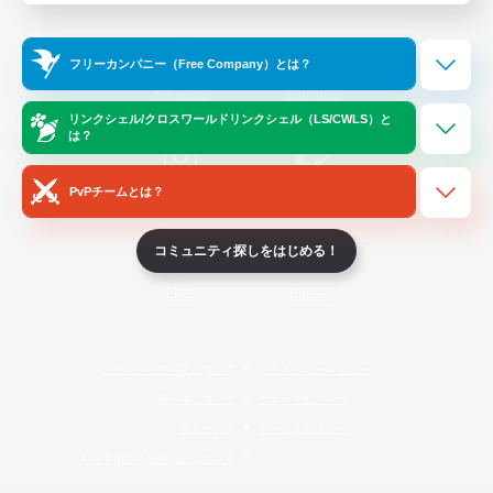
Official Information
フリーカンパニー（Free Company）とは？
/
X
News
YouTube
リンクシェル/クロスワールドリンクシェル（LS/CWLS）と
は？
PvPチームとは？
Instagram
Twitch
コミュニティ探しをはじめる！
LINE
Bluesky
レーティング制度について
プライバシーポリシー
著作権について
サポートセンター
ライセンス
ルール＆ポリシー
利用者情報の外部送信について