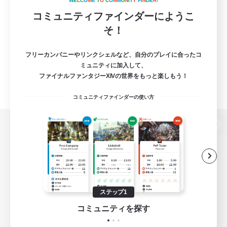
W
E
L
C
O
M
E
T
O
C
O
M
M
U
N
I
T
Y
F
I
N
D
E
R
!
コミュニティファインダーにようこ
そ！
フリーカンパニーやリンクシェルなど、自分のプレイに合ったコ
ミュニティに加入して、
ファイナルファンタジーXIVの世界をもっと楽しもう！
コミュニティファインダーの使い方
パソコン版へ
関連商品
e-STOREで購入
ステップ1
ゲームダウンロード
コミュニティを探す