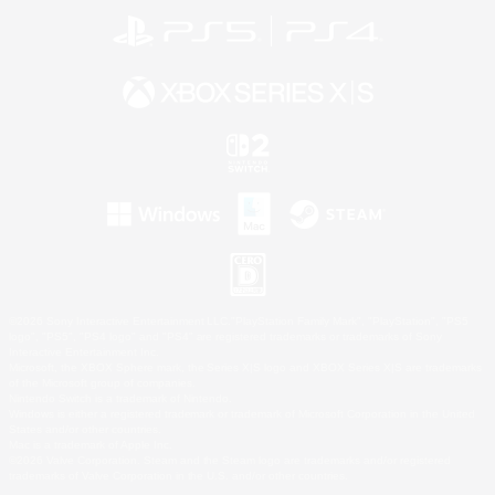
©2026 Sony Interactive Entertainment LLC."PlayStation Family Mark", "PlayStation", "PS5
logo", "PS5", "PS4 logo" and "PS4" are registered trademarks or trademarks of Sony
Interactive Entertainment Inc.
Microsoft, the XBOX Sphere mark, the Series X|S logo and XBOX Series X|S are trademarks
of the Microsoft group of companies.
Nintendo Switch is a trademark of Nintendo.
Windows is either a registered trademark or trademark of Microsoft Corporation in the United
States and/or other countries.
Mac is a trademark of Apple Inc.
©2026 Valve Corporation. Steam and the Steam logo are trademarks and/or registered
trademarks of Valve Corporation in the U.S. and/or other countries.