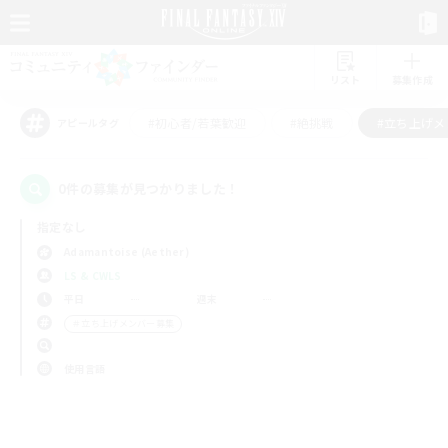
リスト
募集作成
#初心者/若葉歓迎
#絶挑戦
#立ち上げメ
アピールタグ
0件の募集が見つかりました！
指定なし
Adamantoise (Aether)
LS & CWLS
平日
週末
＃立ち上げメンバー募集
使用言語