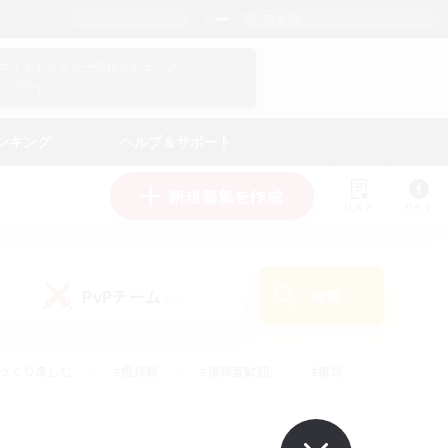
日本語
マイキャラクター情報をチェック！
ログイン
ンキング
ヘルプ＆サポート
新規募集を作成
リスト
ガイド
PvPチーム
検索
(0)
ゆっくり楽しむ
#極挑戦
#復帰者歓迎
#雑談
ルプレイ
#トレジャーハント
#レベリング
して頑張る
#プレイヤー主催イベント