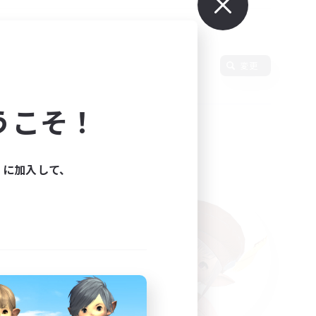
変更
うこそ！
ィに加入して、
た。