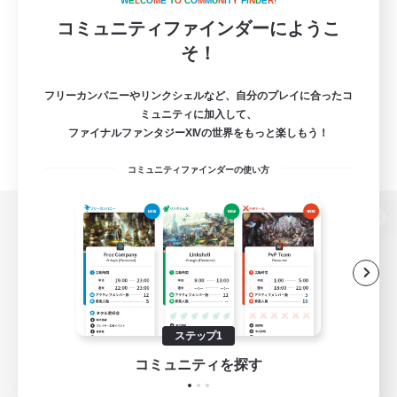
W
E
L
C
O
M
E
T
O
C
O
M
M
U
N
I
T
Y
F
I
N
D
E
R
!
コミュニティファインダーにようこ
そ！
フリーカンパニーやリンクシェルなど、自分のプレイに合ったコ
ミュニティに加入して、
ファイナルファンタジーXIVの世界をもっと楽しもう！
コミュニティファインダーの使い方
パソコン版へ
関連商品
e-STOREで購入
ステップ1
ゲームダウンロード
コミュニティを探す