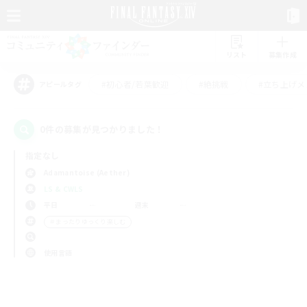
リスト
募集作成
#初心者/若葉歓迎
#絶挑戦
#立ち上げメ
アピールタグ
0件の募集が見つかりました！
指定なし
Adamantoise (Aether)
LS & CWLS
平日
週末
＃まったりゆっくり楽しむ
使用言語