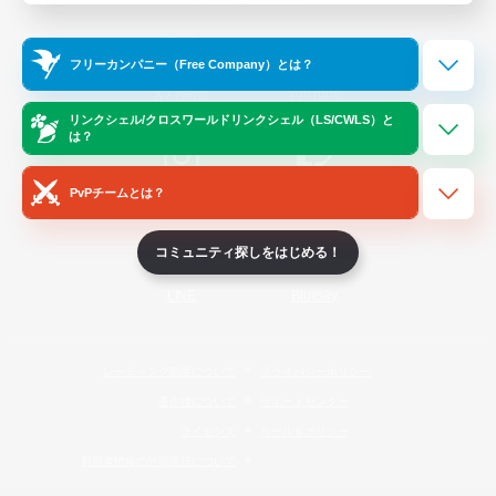
Official Information
フリーカンパニー（Free Company）とは？
/
X
News
YouTube
リンクシェル/クロスワールドリンクシェル（LS/CWLS）と
は？
PvPチームとは？
Instagram
Twitch
コミュニティ探しをはじめる！
LINE
Bluesky
レーティング制度について
プライバシーポリシー
著作権について
サポートセンター
ライセンス
ルール＆ポリシー
利用者情報の外部送信について