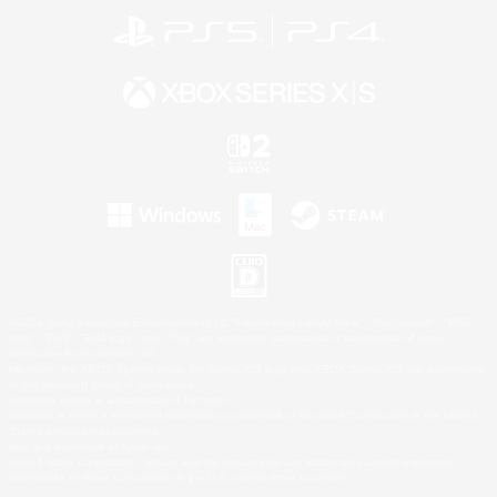
©2026 Sony Interactive Entertainment LLC."PlayStation Family Mark", "PlayStation", "PS5
logo", "PS5", "PS4 logo" and "PS4" are registered trademarks or trademarks of Sony
Interactive Entertainment Inc.
Microsoft, the XBOX Sphere mark, the Series X|S logo and XBOX Series X|S are trademarks
of the Microsoft group of companies.
Nintendo Switch is a trademark of Nintendo.
Windows is either a registered trademark or trademark of Microsoft Corporation in the United
States and/or other countries.
Mac is a trademark of Apple Inc.
©2026 Valve Corporation. Steam and the Steam logo are trademarks and/or registered
trademarks of Valve Corporation in the U.S. and/or other countries.