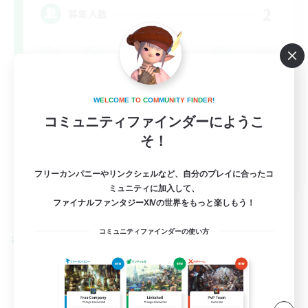
2
募集人数
初心者/若葉歓迎
W
E
L
C
O
M
E
T
O
C
O
M
M
U
N
I
T
Y
F
I
N
D
E
R
!
復帰者歓迎
コミュニティファインダーにようこ
絶挑戦
そ！
JA / EN
フリーカンパニーやリンクシェルなど、自分のプレイに合ったコ
ミュニティに加入して、
詳細を見る
ファイナルファンタジーXIVの世界をもっと楽しもう！
募集期間: 2026/08/30 まで
コミュニティファインダーの使い方
クロスワールドリンクシェル