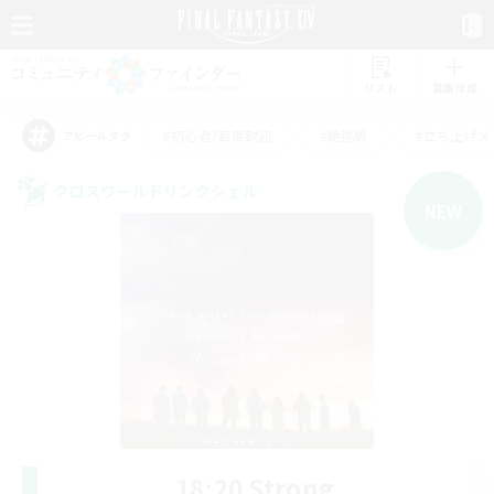
リスト
募集作成
#初心者/若葉歓迎
#絶挑戦
#立ち上げメ
アピールタグ
クロスワールドリンクシェル
NEW
18:20 Strong