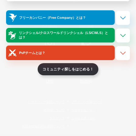
Official Information
フリーカンパニー（Free Company）とは？
/
X
News
YouTube
リンクシェル/クロスワールドリンクシェル（LS/CWLS）と
は？
PvPチームとは？
Instagram
Twitch
コミュニティ探しをはじめる！
LINE
Bluesky
レーティング制度について
プライバシーポリシー
著作権について
サポートセンター
ライセンス
ルール＆ポリシー
利用者情報の外部送信について