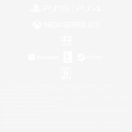
©2026 Sony Interactive Entertainment LLC."PlayStation Family Mark", "PlayStation", "PS5
logo", "PS5", "PS4 logo" and "PS4" are registered trademarks or trademarks of Sony
Interactive Entertainment Inc.
Microsoft, the XBOX Sphere mark, the Series X|S logo and XBOX Series X|S are trademarks
of the Microsoft group of companies.
Nintendo Switch is a trademark of Nintendo.
Windows is either a registered trademark or trademark of Microsoft Corporation in the United
States and/or other countries.
Mac is a trademark of Apple Inc.
©2026 Valve Corporation. Steam and the Steam logo are trademarks and/or registered
trademarks of Valve Corporation in the U.S. and/or other countries.