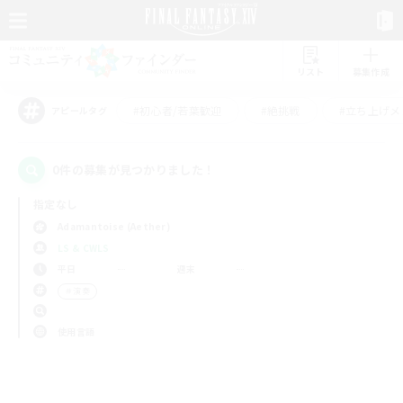
リスト
募集作成
#初心者/若葉歓迎
#絶挑戦
#立ち上げメ
アピールタグ
0件の募集が見つかりました！
指定なし
Adamantoise (Aether)
LS & CWLS
平日
週末
＃演奏
使用言語