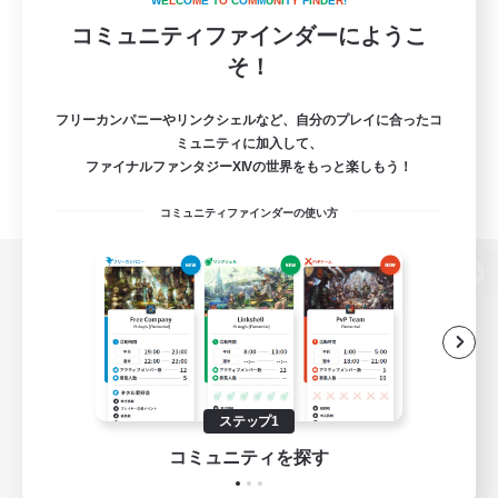
W
E
L
C
O
M
E
T
O
C
O
M
M
U
N
I
T
Y
F
I
N
D
E
R
!
コミュニティファインダーにようこ
そ！
フリーカンパニーやリンクシェルなど、自分のプレイに合ったコ
ミュニティに加入して、
ファイナルファンタジーXIVの世界をもっと楽しもう！
コミュニティファインダーの使い方
パソコン版へ
関連商品
e-STOREで購入
ステップ1
ゲームダウンロード
コミュニティを探す