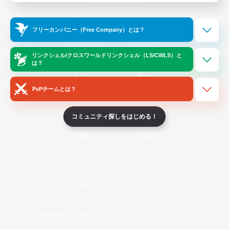
Official Information
フリーカンパニー（Free Company）とは？
/
X
News
YouTube
リンクシェル/クロスワールドリンクシェル（LS/CWLS）と
は？
PvPチームとは？
Instagram
Twitch
コミュニティ探しをはじめる！
LINE
Bluesky
レーティング制度について
プライバシーポリシー
著作権について
サポートセンター
ライセンス
ルール＆ポリシー
利用者情報の外部送信について