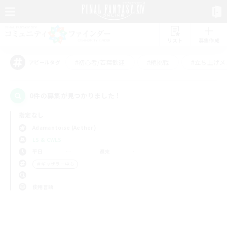
リスト
募集作成
#初心者/若葉歓迎
#絶挑戦
#立ち上げメ
アピールタグ
0件の募集が見つかりました！
指定なし
Adamantoise (Aether)
LS & CWLS
平日
週末
＃ギャザラー中心
使用言語