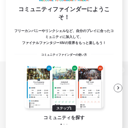
W
E
L
C
O
M
E
T
O
C
O
M
M
U
N
I
T
Y
F
I
N
D
E
R
!
コミュニティファインダーにようこ
そ！
フリーカンパニーやリンクシェルなど、自分のプレイに合ったコ
ミュニティに加入して、
ファイナルファンタジーXIVの世界をもっと楽しもう！
コミュニティファインダーの使い方
パソコン版へ
関連商品
e-STOREで購入
ステップ1
ゲームダウンロード
コミュニティを探す