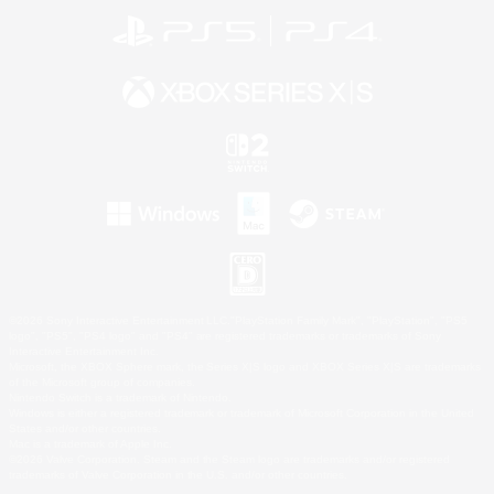
©2026 Sony Interactive Entertainment LLC."PlayStation Family Mark", "PlayStation", "PS5
logo", "PS5", "PS4 logo" and "PS4" are registered trademarks or trademarks of Sony
Interactive Entertainment Inc.
Microsoft, the XBOX Sphere mark, the Series X|S logo and XBOX Series X|S are trademarks
of the Microsoft group of companies.
Nintendo Switch is a trademark of Nintendo.
Windows is either a registered trademark or trademark of Microsoft Corporation in the United
States and/or other countries.
Mac is a trademark of Apple Inc.
©2026 Valve Corporation. Steam and the Steam logo are trademarks and/or registered
trademarks of Valve Corporation in the U.S. and/or other countries.