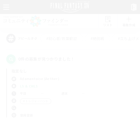
リスト
募集作成
#初心者/若葉歓迎
#絶挑戦
#立ち上げメ
アピールタグ
0件の募集が見つかりました！
指定なし
Adamantoise (Aether)
LS & CWLS
平日
週末
＃トレジャーハント
使用言語