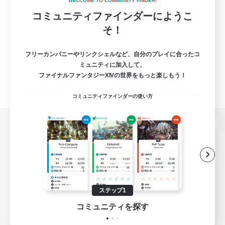
W
E
L
C
O
M
E
T
O
C
O
M
M
U
N
I
T
Y
F
I
N
D
E
R
!
コミュニティファインダーにようこ
そ！
フリーカンパニーやリンクシェルなど、自分のプレイに合ったコ
ミュニティに加入して、
ファイナルファンタジーXIVの世界をもっと楽しもう！
コミュニティファインダーの使い方
パソコン版へ
関連商品
e-STOREで購入
ステップ1
ゲームダウンロード
コミュニティを探す