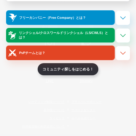
Official Information
フリーカンパニー（Free Company）とは？
/
X
News
YouTube
リンクシェル/クロスワールドリンクシェル（LS/CWLS）と
は？
PvPチームとは？
Instagram
Twitch
コミュニティ探しをはじめる！
LINE
Bluesky
レーティング制度について
プライバシーポリシー
著作権について
サポートセンター
ライセンス
ルール＆ポリシー
利用者情報の外部送信について