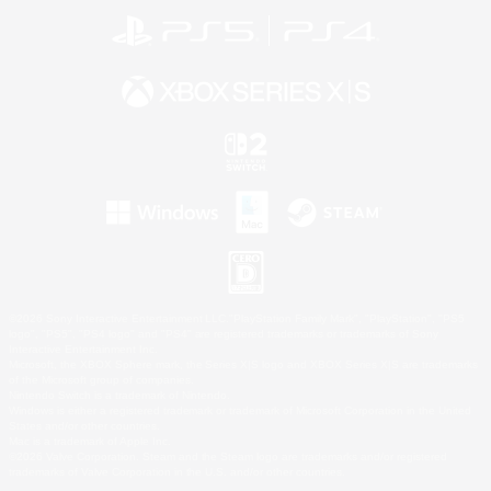
©2026 Sony Interactive Entertainment LLC."PlayStation Family Mark", "PlayStation", "PS5
logo", "PS5", "PS4 logo" and "PS4" are registered trademarks or trademarks of Sony
Interactive Entertainment Inc.
Microsoft, the XBOX Sphere mark, the Series X|S logo and XBOX Series X|S are trademarks
of the Microsoft group of companies.
Nintendo Switch is a trademark of Nintendo.
Windows is either a registered trademark or trademark of Microsoft Corporation in the United
States and/or other countries.
Mac is a trademark of Apple Inc.
©2026 Valve Corporation. Steam and the Steam logo are trademarks and/or registered
trademarks of Valve Corporation in the U.S. and/or other countries.