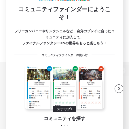
W
E
L
C
O
M
E
T
O
C
O
M
M
U
N
I
T
Y
F
I
N
D
E
R
!
コミュニティファインダーにようこ
そ！
フリーカンパニーやリンクシェルなど、自分のプレイに合ったコ
ミュニティに加入して、
ファイナルファンタジーXIVの世界をもっと楽しもう！
コミュニティファインダーの使い方
パソコン版へ
関連商品
e-STOREで購入
ステップ1
ゲームダウンロード
コミュニティを探す