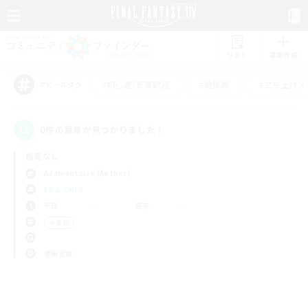
リスト
募集作成
#初心者/若葉歓迎
#絶挑戦
#立ち上げメ
アピールタグ
0件の募集が見つかりました！
指定なし
Adamantoise (Aether)
LS & CWLS
平日
週末
＃雑談
使用言語