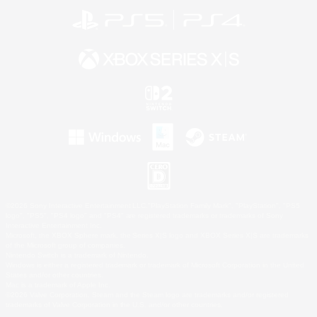
©2026 Sony Interactive Entertainment LLC."PlayStation Family Mark", "PlayStation", "PS5
logo", "PS5", "PS4 logo" and "PS4" are registered trademarks or trademarks of Sony
Interactive Entertainment Inc.
Microsoft, the XBOX Sphere mark, the Series X|S logo and XBOX Series X|S are trademarks
of the Microsoft group of companies.
Nintendo Switch is a trademark of Nintendo.
Windows is either a registered trademark or trademark of Microsoft Corporation in the United
States and/or other countries.
Mac is a trademark of Apple Inc.
©2026 Valve Corporation. Steam and the Steam logo are trademarks and/or registered
trademarks of Valve Corporation in the U.S. and/or other countries.