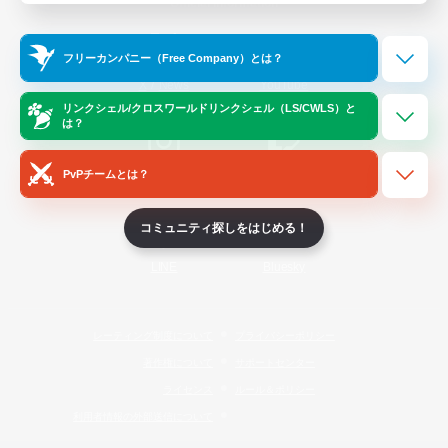
Official Information
フリーカンパニー（Free Company）とは？
/
X
News
YouTube
リンクシェル/クロスワールドリンクシェル（LS/CWLS）と
は？
PvPチームとは？
Instagram
Twitch
コミュニティ探しをはじめる！
LINE
Bluesky
レーティング制度について
プライバシーポリシー
著作権について
サポートセンター
ライセンス
ルール＆ポリシー
利用者情報の外部送信について