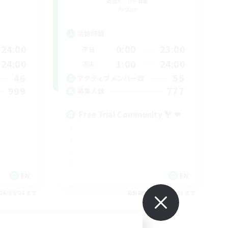
追加メンバー募集
Aether
活動時間
24:00
0:00
23:00
平日
24:00
1:00
24:00
週末
46
55
アクティブメンバー数
999
777
募集人数
Free Trial Community  ❤
EN
EN
26/09/04 まで
募集期間: 2026/09/01 まで