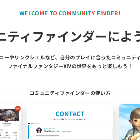
ワールドリンクシェル
クロスワールドリンクシェル
W
E
L
C
O
M
E
T
O
C
O
M
M
U
N
I
T
Y
F
I
N
D
E
R
!
ニティファインダーによ
ニーやリンクシェルなど、自分のプレイに合ったコミュニテ
Europeans on NA
FFXIV NA Netw
ファイナルファンタジーXIVの世界をもっと楽しもう！
追加メンバー募集
追加メンバー募集
Aether
Aether
動時間
活動時間
コミュニティファインダーの使い方
1:00
24:00
0:00
日
平日
1:00
24:00
0:00
末
週末
300
クティブメンバー数
アクティブメンバー数
--
集人数
募集人数
rope
Players events socia