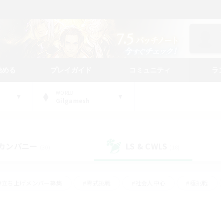
始める
プレイガイド
コミュニティ
ラ
WORLD
Gilgamesh
カンパニー
LS & CWLS
(30)
(18)
#立ち上げメンバー募集
#零式挑戦
#社会人中心
#極挑戦
#体験歓迎
#ロールプレイ
#ギャザラー中心
#クラフター中
て頑張る
#スクリーンショット撮影
#ミラプリ（ミラージュプリズム