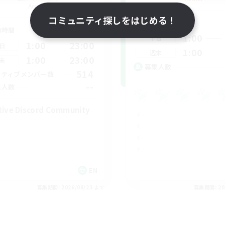
Aether
コミュニティ探しをはじめる！
活動時間
動時間
1:00
平日
1:00
23:00
日
1:00
週末
1:00
23:00
末
募集人数
514
クティブメンバー数
--
集人数
tive Discord Community
EN
募集期間: 2026/08/23 まで
募集期間: 20