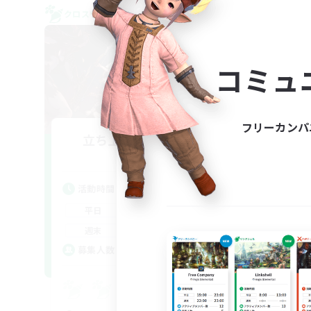
クロスワールドリンクシェル
クロス
コミュ
フリーカンパ
立ち上げメンバー募集
Aether
活動時間
活
22:00
24:00
平日
平
20:00
24:00
週末
週
2
募集人数
ア
募
Eu