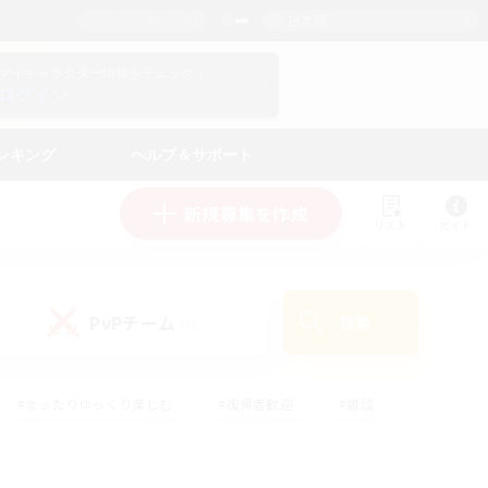
日本語
マイキャラクター情報をチェック！
ログイン
ンキング
ヘルプ＆サポート
新規募集を作成
リスト
ガイド
PvPチーム
検索
(1)
#まったりゆっくり楽しむ
#復帰者歓迎
#雑談
心
#演奏
#トレジャーハント
#ハウジング
）
#プレイヤー主催イベント