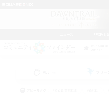
ニュース
FFXIVを
DATA CENTER
Aether
ALL
フリー
(49)
アピールタグ
#初心者/若葉歓迎
#絶挑戦
#なんでも楽しむ
#学生中心
#モブハント
#レベリング
#クリア目指し