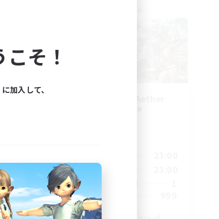
クロスワールドリンクシェル
うこそ！
ィに加入して、
ork
Let's Party! Aether
追加メンバー募集
Aether
活動時間
23:00
0:00
23:00
平日
23:00
0:00
23:00
週末
680
1
アクティブメンバー数
--
999
募集人数
l
LetsPartyFFXIVDiscord