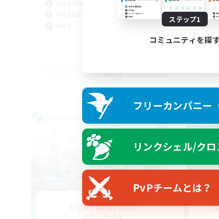
初心者/若葉歓迎
復帰者歓迎
ステップ1
絶挑戦
コミュニティを探
JA / EN
募集期間: 2026/08/30 まで
フリーカンパニー（F
クロスワールドリンクシェル
クロス
リンクシェル/クロ
PvPチームとは？
Light Akatsuki
O
追加メンバー募集