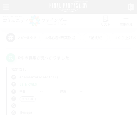
リスト
募集作成
#初心者/若葉歓迎
#絶挑戦
#立ち上げメ
アピールタグ
0件の募集が見つかりました！
指定なし
Adamantoise (Aether)
LS & CWLS
平日
週末
＃極挑戦
使用言語