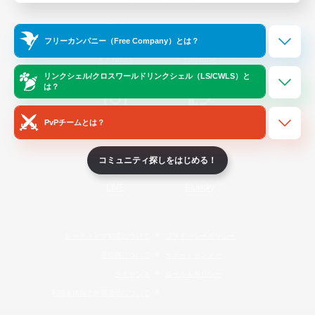
Official Information
フリーカンパニー（Free Company）とは？
/
X
News
YouTube
リンクシェル/クロスワールドリンクシェル（LS/CWLS）と
は？
PvPチームとは？
Instagram
Twitch
コミュニティ探しをはじめる！
LINE
Bluesky
レーティング制度について
プライバシーポリシー
著作権について
サポートセンター
ライセンス
ルール＆ポリシー
利用者情報の外部送信について