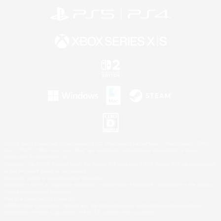
©2026 Sony Interactive Entertainment LLC."PlayStation Family Mark", "PlayStation", "PS5
logo", "PS5", "PS4 logo" and "PS4" are registered trademarks or trademarks of Sony
Interactive Entertainment Inc.
Microsoft, the XBOX Sphere mark, the Series X|S logo and XBOX Series X|S are trademarks
of the Microsoft group of companies.
Nintendo Switch is a trademark of Nintendo.
Windows is either a registered trademark or trademark of Microsoft Corporation in the United
States and/or other countries.
Mac is a trademark of Apple Inc.
©2026 Valve Corporation. Steam and the Steam logo are trademarks and/or registered
trademarks of Valve Corporation in the U.S. and/or other countries.