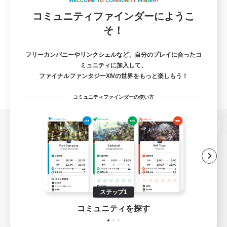
W
E
L
C
O
M
E
T
O
C
O
M
M
U
N
I
T
Y
F
I
N
D
E
R
!
コミュニティファインダーにようこ
そ！
フリーカンパニーやリンクシェルなど、自分のプレイに合ったコ
ミュニティに加入して、
ファイナルファンタジーXIVの世界をもっと楽しもう！
コミュニティファインダーの使い方
パソコン版へ
関連商品
e-STOREで購入
ステップ1
ゲームダウンロード
コミュニティを探す