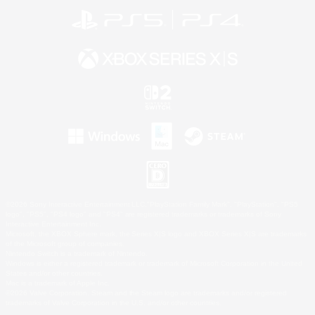
©2026 Sony Interactive Entertainment LLC."PlayStation Family Mark", "PlayStation", "PS5
logo", "PS5", "PS4 logo" and "PS4" are registered trademarks or trademarks of Sony
Interactive Entertainment Inc.
Microsoft, the XBOX Sphere mark, the Series X|S logo and XBOX Series X|S are trademarks
of the Microsoft group of companies.
Nintendo Switch is a trademark of Nintendo.
Windows is either a registered trademark or trademark of Microsoft Corporation in the United
States and/or other countries.
Mac is a trademark of Apple Inc.
©2026 Valve Corporation. Steam and the Steam logo are trademarks and/or registered
trademarks of Valve Corporation in the U.S. and/or other countries.