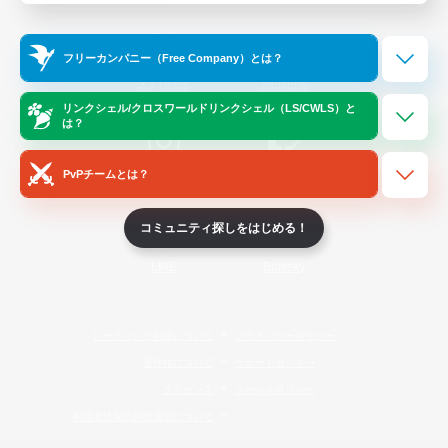
Official Information
フリーカンパニー（Free Company）とは？
/
X
News
YouTube
リンクシェル/クロスワールドリンクシェル（LS/CWLS）と
は？
PvPチームとは？
Instagram
Twitch
コミュニティ探しをはじめる！
LINE
Bluesky
レーティング制度について
プライバシーポリシー
著作権について
サポートセンター
ライセンス
ルール＆ポリシー
利用者情報の外部送信について