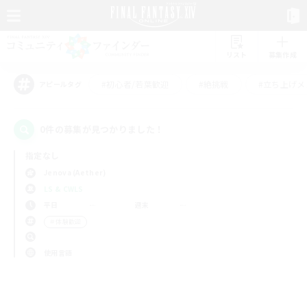
リスト
募集作成
#初心者/若葉歓迎
#絶挑戦
#立ち上げメ
アピールタグ
0件の募集が見つかりました！
指定なし
Jenova (Aether)
LS & CWLS
平日
週末
＃体験歓迎
使用言語