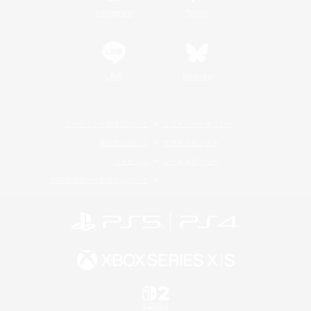
Instagram
Twitch
LINE
Bluesky
レーティング制度について
プライバシーポリシー
著作権について
サポートセンター
ライセンス
ルール＆ポリシー
利用者情報の外部送信について