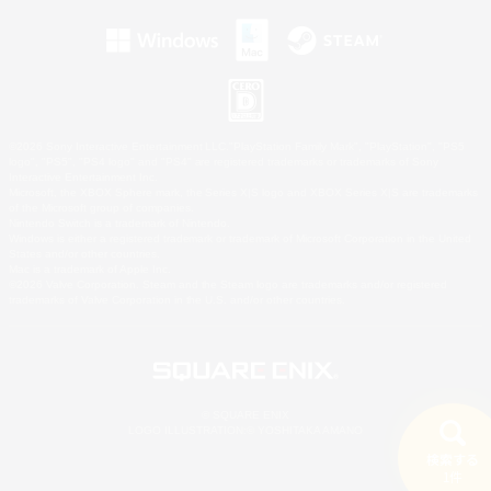
©2026 Sony Interactive Entertainment LLC."PlayStation Family Mark", "PlayStation", "PS5
logo", "PS5", "PS4 logo" and "PS4" are registered trademarks or trademarks of Sony
Interactive Entertainment Inc.
Microsoft, the XBOX Sphere mark, the Series X|S logo and XBOX Series X|S are trademarks
of the Microsoft group of companies.
Nintendo Switch is a trademark of Nintendo.
Windows is either a registered trademark or trademark of Microsoft Corporation in the United
States and/or other countries.
Mac is a trademark of Apple Inc.
©2026 Valve Corporation. Steam and the Steam logo are trademarks and/or registered
trademarks of Valve Corporation in the U.S. and/or other countries.
© SQUARE ENIX
LOGO ILLUSTRATION:© YOSHITAKA AMANO
検索する
1件