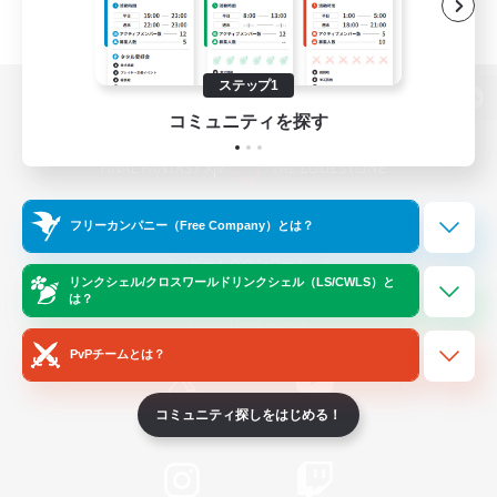
ステップ1
パソコン版へ
コミュニティを探す
関連商品
e-STOREで購入
フリーカンパニー（Free Company）とは？
ゲームダウンロード
リンクシェル/クロスワールドリンクシェル（LS/CWLS）と
は？
Official Information
PvPチームとは？
コミュニティ探しをはじめる！
/
X
News
YouTube