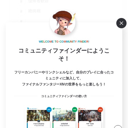
復帰者歓迎
絶挑戦
JA / EN
詳細を見る
W
E
L
C
O
M
E
T
O
C
O
M
M
U
N
I
T
Y
F
I
N
D
E
R
!
募集期間: 2026/08/30 まで
コミュニティファインダーにようこ
そ！
フリーカンパニーやリンクシェルなど、自分のプレイに合ったコ
ミュニティに加入して、
ファイナルファンタジーXIVの世界をもっと楽しもう！
コミュニティファインダーの使い方