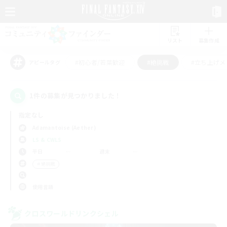
リスト
募集作成
#初心者/若葉歓迎
#絶挑戦
#立ち上げメ
アピールタグ
1件の募集が見つかりました！
指定なし
Adamantoise (Aether)
LS & CWLS
平日
週末
＃絶挑戦
使用言語
クロスワールドリンクシェル