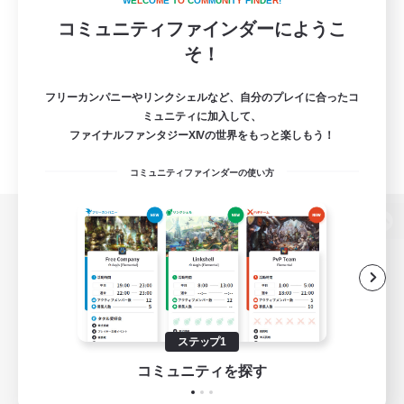
W
E
L
C
O
M
E
T
O
C
O
M
M
U
N
I
T
Y
F
I
N
D
E
R
!
コミュニティファインダーにようこ
そ！
フリーカンパニーやリンクシェルなど、自分のプレイに合ったコ
ミュニティに加入して、
ファイナルファンタジーXIVの世界をもっと楽しもう！
コミュニティファインダーの使い方
パソコン版へ
関連商品
e-STOREで購入
ステップ1
ゲームダウンロード
コミュニティを探す