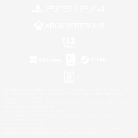
©2026 Sony Interactive Entertainment LLC."PlayStation Family Mark", "PlayStation", "PS5
logo", "PS5", "PS4 logo" and "PS4" are registered trademarks or trademarks of Sony
Interactive Entertainment Inc.
Microsoft, the XBOX Sphere mark, the Series X|S logo and XBOX Series X|S are trademarks
of the Microsoft group of companies.
Nintendo Switch is a trademark of Nintendo.
Windows is either a registered trademark or trademark of Microsoft Corporation in the United
States and/or other countries.
Mac is a trademark of Apple Inc.
©2026 Valve Corporation. Steam and the Steam logo are trademarks and/or registered
trademarks of Valve Corporation in the U.S. and/or other countries.