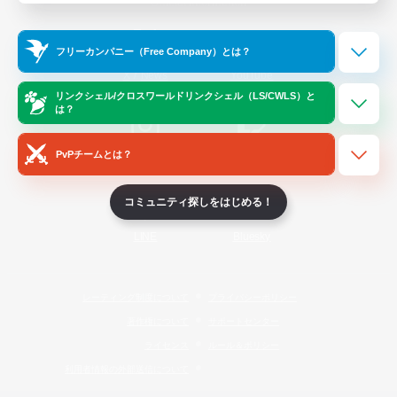
Official Information
フリーカンパニー（Free Company）とは？
/
X
News
YouTube
リンクシェル/クロスワールドリンクシェル（LS/CWLS）と
は？
PvPチームとは？
Instagram
Twitch
コミュニティ探しをはじめる！
LINE
Bluesky
レーティング制度について
プライバシーポリシー
著作権について
サポートセンター
ライセンス
ルール＆ポリシー
利用者情報の外部送信について