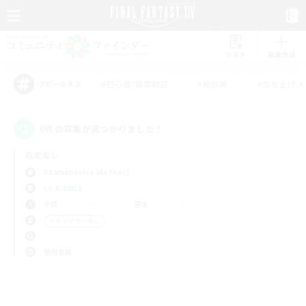
リスト
募集作成
#初心者/若葉歓迎
#絶挑戦
#立ち上げメ
アピールタグ
0件の募集が見つかりました！
指定なし
Adamantoise (Aether)
LS & CWLS
平日
週末
＃ギャザラー中心
使用言語