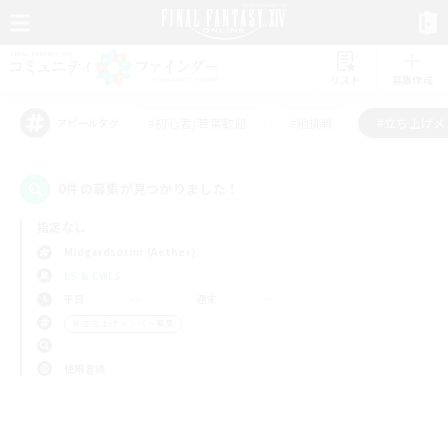
リスト
募集作成
#初心者/若葉歓迎
#絶挑戦
#立ち上げメ
アピールタグ
0件の募集が見つかりました！
指定なし
Midgardsormr (Aether)
LS & CWLS
平日
週末
＃立ち上げメンバー募集
使用言語