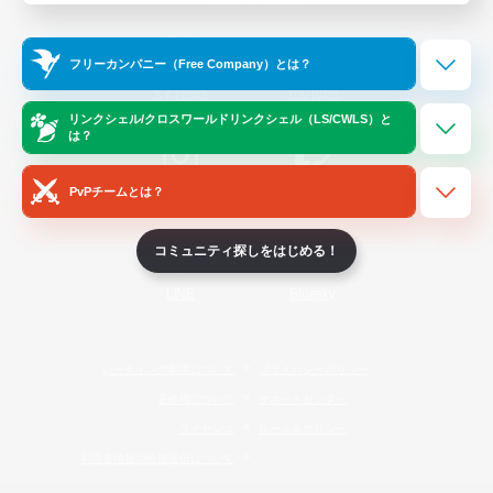
Official Information
フリーカンパニー（Free Company）とは？
/
X
News
YouTube
リンクシェル/クロスワールドリンクシェル（LS/CWLS）と
は？
PvPチームとは？
Instagram
Twitch
コミュニティ探しをはじめる！
LINE
Bluesky
レーティング制度について
プライバシーポリシー
著作権について
サポートセンター
ライセンス
ルール＆ポリシー
利用者情報の外部送信について