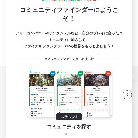
W
E
L
C
O
M
E
T
O
C
O
M
M
U
N
I
T
Y
F
I
N
D
E
R
!
コミュニティファインダーにようこ
そ！
フリーカンパニーやリンクシェルなど、自分のプレイに合ったコ
ミュニティに加入して、
ファイナルファンタジーXIVの世界をもっと楽しもう！
コミュニティファインダーの使い方
パソコン版へ
関連商品
e-STOREで購入
ステップ1
ゲームダウンロード
コミュニティを探す