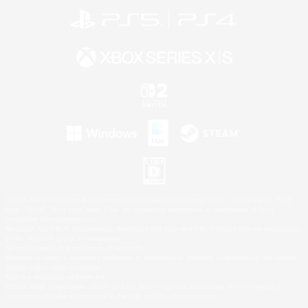
©2026 Sony Interactive Entertainment LLC."PlayStation Family Mark", "PlayStation", "PS5
logo", "PS5", "PS4 logo" and "PS4" are registered trademarks or trademarks of Sony
Interactive Entertainment Inc.
Microsoft, the XBOX Sphere mark, the Series X|S logo and XBOX Series X|S are trademarks
of the Microsoft group of companies.
Nintendo Switch is a trademark of Nintendo.
Windows is either a registered trademark or trademark of Microsoft Corporation in the United
States and/or other countries.
Mac is a trademark of Apple Inc.
©2026 Valve Corporation. Steam and the Steam logo are trademarks and/or registered
trademarks of Valve Corporation in the U.S. and/or other countries.