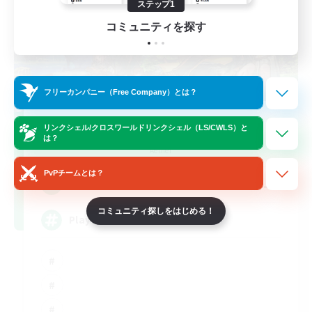
ステップ1
コミュニティを探す
フリーカンパニー（Free Company）とは？
FFXIV NA Network
リンクシェル/クロスワールドリンクシェル（LS/CWLS）と
は？
追加メンバー募集
Aether
PvPチームとは？
--
募集人数
コミュニティ探しをはじめる！
Players events social