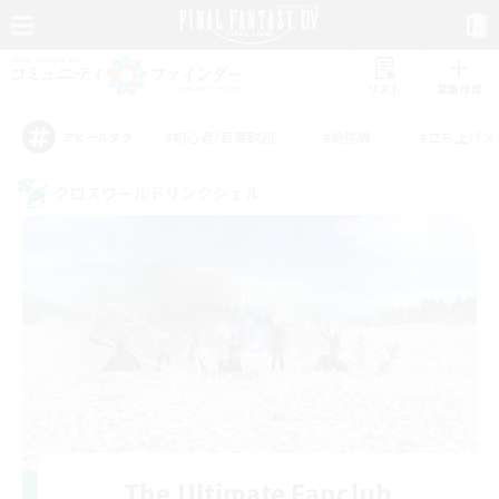
リスト
募集作成
#初心者/若葉歓迎
#絶挑戦
#立ち上げメ
アピールタグ
クロスワールドリンクシェル
The Ultimate Fanclub