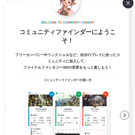
--
募集人数
Europe
W
E
L
C
O
M
E
T
O
C
O
M
M
U
N
I
T
Y
F
I
N
D
E
R
!
コミュニティファインダーにようこ
そ！
フリーカンパニーやリンクシェルなど、自分のプレイに合ったコ
ミュニティに加入して、
ファイナルファンタジーXIVの世界をもっと楽しもう！
EN
コミュニティファインダーの使い方
詳細を見る
募集期間: 2026/08/28 まで
クロスワールドリンクシェル