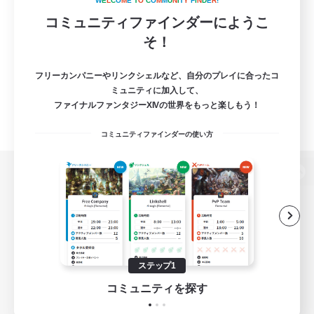
W
E
L
C
O
M
E
T
O
C
O
M
M
U
N
I
T
Y
F
I
N
D
E
R
!
コミュニティファインダーにようこ
そ！
フリーカンパニーやリンクシェルなど、自分のプレイに合ったコ
ミュニティに加入して、
ファイナルファンタジーXIVの世界をもっと楽しもう！
コミュニティファインダーの使い方
パソコン版へ
関連商品
e-STOREで購入
ステップ1
ゲームダウンロード
コミュニティを探す