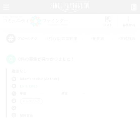
リスト
募集作成
#初心者/若葉歓迎
#絶挑戦
#零式挑戦
アピールタグ
0件の募集が見つかりました！
指定なし
Adamantoise (Aether)
LS & CWLS
平日
週末
＃レベリング
使用言語