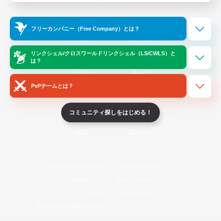
Official Information
フリーカンパニー（Free Company）とは？
/
X
News
YouTube
リンクシェル/クロスワールドリンクシェル（LS/CWLS）と
は？
PvPチームとは？
Instagram
Twitch
コミュニティ探しをはじめる！
LINE
Bluesky
レーティング制度について
プライバシーポリシー
著作権について
サポートセンター
ライセンス
ルール＆ポリシー
利用者情報の外部送信について