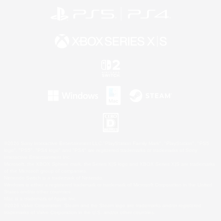
©2026 Sony Interactive Entertainment LLC."PlayStation Family Mark", "PlayStation", "PS5
logo", "PS5", "PS4 logo" and "PS4" are registered trademarks or trademarks of Sony
Interactive Entertainment Inc.
Microsoft, the XBOX Sphere mark, the Series X|S logo and XBOX Series X|S are trademarks
of the Microsoft group of companies.
Nintendo Switch is a trademark of Nintendo.
Windows is either a registered trademark or trademark of Microsoft Corporation in the United
States and/or other countries.
Mac is a trademark of Apple Inc.
©2026 Valve Corporation. Steam and the Steam logo are trademarks and/or registered
trademarks of Valve Corporation in the U.S. and/or other countries.