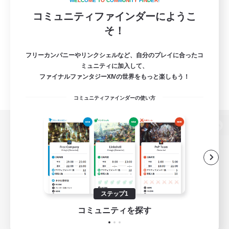
W
E
L
C
O
M
E
T
O
C
O
M
M
U
N
I
T
Y
F
I
N
D
E
R
!
コミュニティファインダーにようこ
そ！
フリーカンパニーやリンクシェルなど、自分のプレイに合ったコ
ミュニティに加入して、
ファイナルファンタジーXIVの世界をもっと楽しもう！
コミュニティファインダーの使い方
パソコン版へ
関連商品
e-STOREで購入
ステップ1
ゲームダウンロード
コミュニティを探す