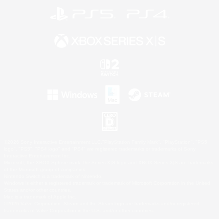
©2026 Sony Interactive Entertainment LLC."PlayStation Family Mark", "PlayStation", "PS5
logo", "PS5", "PS4 logo" and "PS4" are registered trademarks or trademarks of Sony
Interactive Entertainment Inc.
Microsoft, the XBOX Sphere mark, the Series X|S logo and XBOX Series X|S are trademarks
of the Microsoft group of companies.
Nintendo Switch is a trademark of Nintendo.
Windows is either a registered trademark or trademark of Microsoft Corporation in the United
States and/or other countries.
Mac is a trademark of Apple Inc.
©2026 Valve Corporation. Steam and the Steam logo are trademarks and/or registered
trademarks of Valve Corporation in the U.S. and/or other countries.