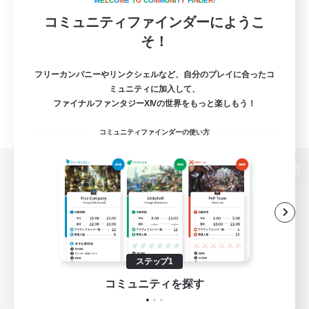
W
E
L
C
O
M
E
T
O
C
O
M
M
U
N
I
T
Y
F
I
N
D
E
R
!
コミュニティファインダーにようこ
そ！
フリーカンパニーやリンクシェルなど、自分のプレイに合ったコ
ミュニティに加入して、
ファイナルファンタジーXIVの世界をもっと楽しもう！
コミュニティファインダーの使い方
パソコン版へ
関連商品
e-STOREで購入
ステップ1
ゲームダウンロード
コミュニティを探す