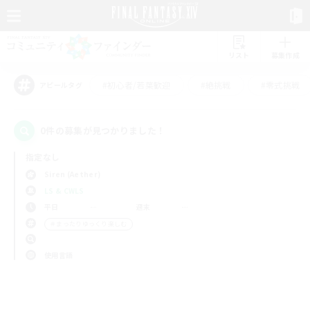
リスト
募集作成
#初心者/若葉歓迎
#絶挑戦
#零式挑戦
アピールタグ
0件の募集が見つかりました！
指定なし
Siren (Aether)
LS & CWLS
平日
週末
＃まったりゆっくり楽しむ
使用言語