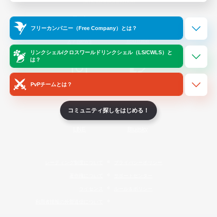
Official Information
フリーカンパニー（Free Company）とは？
/
X
News
YouTube
リンクシェル/クロスワールドリンクシェル（LS/CWLS）と
は？
PvPチームとは？
Instagram
Twitch
コミュニティ探しをはじめる！
LINE
Bluesky
レーティング制度について
プライバシーポリシー
著作権について
サポートセンター
ライセンス
ルール＆ポリシー
利用者情報の外部送信について