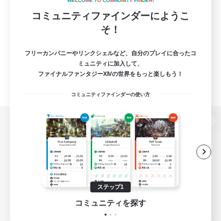
W
E
L
C
O
M
E
T
O
C
O
M
M
U
N
I
T
Y
F
I
N
D
E
R
!
コミュニティファインダーにようこ
そ！
フリーカンパニーやリンクシェルなど、自分のプレイに合ったコ
ミュニティに加入して、
ファイナルファンタジーXIVの世界をもっと楽しもう！
コミュニティファインダーの使い方
パソコン版へ
関連商品
e-STOREで購入
ステップ1
ゲームダウンロード
コミュニティを探す