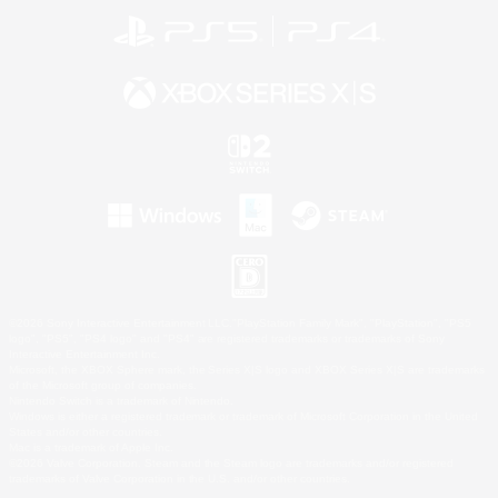
©2026 Sony Interactive Entertainment LLC."PlayStation Family Mark", "PlayStation", "PS5
logo", "PS5", "PS4 logo" and "PS4" are registered trademarks or trademarks of Sony
Interactive Entertainment Inc.
Microsoft, the XBOX Sphere mark, the Series X|S logo and XBOX Series X|S are trademarks
of the Microsoft group of companies.
Nintendo Switch is a trademark of Nintendo.
Windows is either a registered trademark or trademark of Microsoft Corporation in the United
States and/or other countries.
Mac is a trademark of Apple Inc.
©2026 Valve Corporation. Steam and the Steam logo are trademarks and/or registered
trademarks of Valve Corporation in the U.S. and/or other countries.