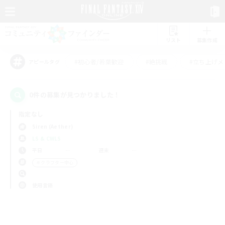
リスト
募集作成
#初心者/若葉歓迎
#絶挑戦
#立ち上げメ
アピールタグ
0件の募集が見つかりました！
指定なし
Siren (Aether)
LS & CWLS
平日
週末
＃クラフター中心
使用言語