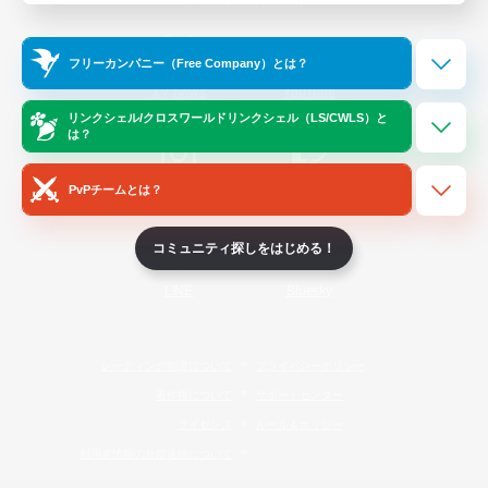
Official Information
フリーカンパニー（Free Company）とは？
/
X
News
YouTube
リンクシェル/クロスワールドリンクシェル（LS/CWLS）と
は？
PvPチームとは？
Instagram
Twitch
コミュニティ探しをはじめる！
LINE
Bluesky
レーティング制度について
プライバシーポリシー
著作権について
サポートセンター
ライセンス
ルール＆ポリシー
利用者情報の外部送信について