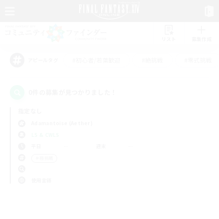
リスト
募集作成
#初心者/若葉歓迎
#絶挑戦
#零式挑戦
アピールタグ
0件の募集が見つかりました！
指定なし
Adamantoise (Aether)
LS & CWLS
平日
週末
＃極挑戦
使用言語