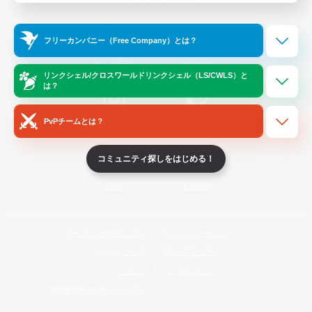
Official Information
フリーカンパニー（Free Company）とは？
/
X
News
YouTube
リンクシェル/クロスワールドリンクシェル（LS/CWLS）と
は？
PvPチームとは？
Instagram
Twitch
コミュニティ探しをはじめる！
LINE
Bluesky
レーティング制度について
プライバシーポリシー
著作権について
サポートセンター
ライセンス
ルール＆ポリシー
利用者情報の外部送信について