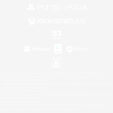
©2026 Sony Interactive Entertainment LLC."PlayStation Family Mark", "PlayStation", "PS5
logo", "PS5", "PS4 logo" and "PS4" are registered trademarks or trademarks of Sony
Interactive Entertainment Inc.
Microsoft, the XBOX Sphere mark, the Series X|S logo and XBOX Series X|S are trademarks
of the Microsoft group of companies.
Nintendo Switch is a trademark of Nintendo.
Windows is either a registered trademark or trademark of Microsoft Corporation in the United
States and/or other countries.
Mac is a trademark of Apple Inc.
©2026 Valve Corporation. Steam and the Steam logo are trademarks and/or registered
trademarks of Valve Corporation in the U.S. and/or other countries.