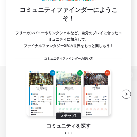
W
E
L
C
O
M
E
T
O
C
O
M
M
U
N
I
T
Y
F
I
N
D
E
R
!
コミュニティファインダーにようこ
そ！
フリーカンパニーやリンクシェルなど、自分のプレイに合ったコ
ミュニティに加入して、
ファイナルファンタジーXIVの世界をもっと楽しもう！
コミュニティファインダーの使い方
パソコン版へ
関連商品
e-STOREで購入
ステップ1
ゲームダウンロード
コミュニティを探す