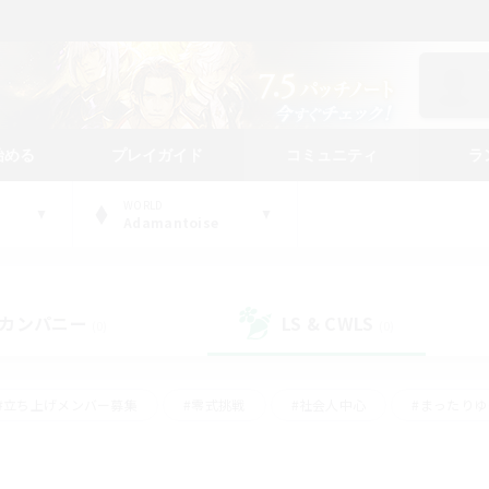
始める
プレイガイド
コミュニティ
ラ
WORLD
Adamantoise
カンパニー
LS & CWLS
(0)
(0)
#立ち上げメンバー募集
#零式挑戦
#社会人中心
#まったり
体験歓迎
#クラフター中心
#ロールプレイ
#ギャザラー中心
ージュプリズム）
#スクリーンショット撮影
#クリア目指して頑張る