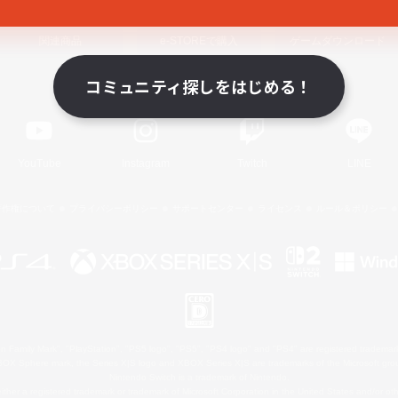
関連商品
e-STOREで購入
ゲームダウンロード
コミュニティ探しをはじめる！
Official Information
YouTube
Instagram
Twitch
LINE
著作権について
プライバシーポリシー
サポートセンター
ライセンス
ルール＆ポリシー
 Family Mark", "PlayStation", "PS5 logo", "PS5", "PS4 logo" and "PS4" are registered trademark
XBOX Sphere mark, the Series X|S logo and XBOX Series X|S are trademarks of the Microsoft gro
Nintendo Switch is a trademark of Nintendo.
ither a registered trademark or trademark of Microsoft Corporation in the United States and/or oth