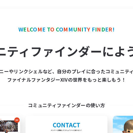
＃スクリーンショット撮影
W
E
L
C
O
M
E
T
O
C
O
M
M
U
N
I
T
Y
F
I
N
D
E
R
!
ニティファインダーによ
ニーやリンクシェルなど、自分のプレイに合ったコミュニテ
ファイナルファンタジーXIVの世界をもっと楽しもう！
募集数 0件
集が見つかりませんでし
コミュニティファインダーの使い方
条件を変えて検索してみるでっす！