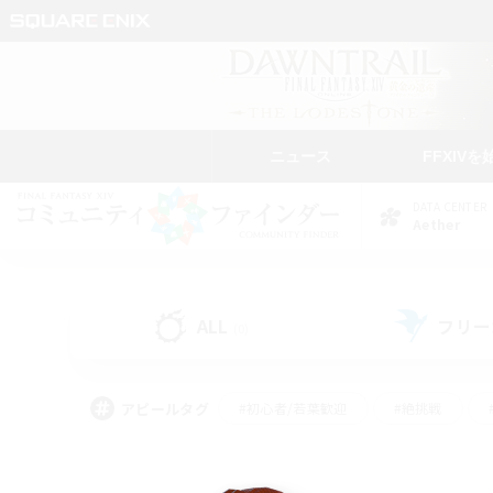
ニュース
FFXIVを
DATA CENTER
Aether
ALL
フリー
(0)
アピールタグ
#初心者/若葉歓迎
#絶挑戦
#学生中心
#なんでも楽しむ
#モブハント
#
#演奏
#ミラプリ（ミラ