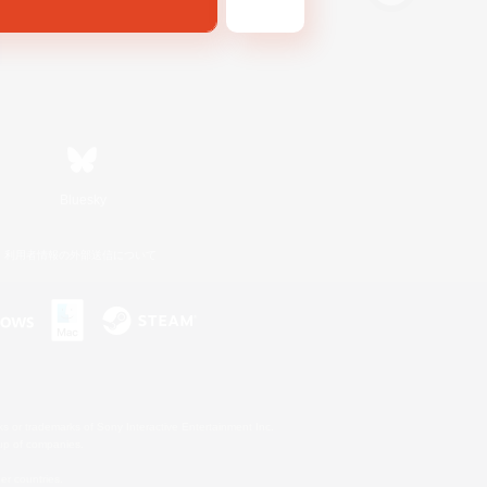
Bluesky
利用者情報の外部送信について
s or trademarks of Sony Interactive Entertainment Inc.
up of companies.
er countries.