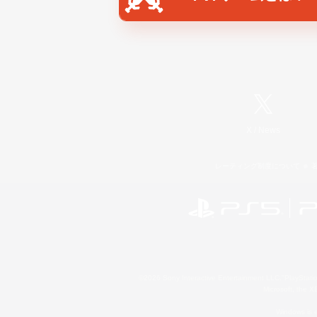
X
/
News
レーティング制度について
©2026 Sony Interactive Entertainment LLC."PlayStation
Microsoft, the 
Windows is e