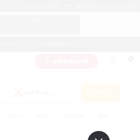
日本語
マイキャラクター情報をチェック！
ログイン
ンキング
ヘルプ＆サポート
新規募集を作成
リスト
ガイド
PvPチーム
検索
(0)
ゆっくり楽しむ
#極挑戦
#復帰者歓迎
#雑談
#ハウジング
#トレジャーハント
#レベリング
#プレイヤー主催イベント