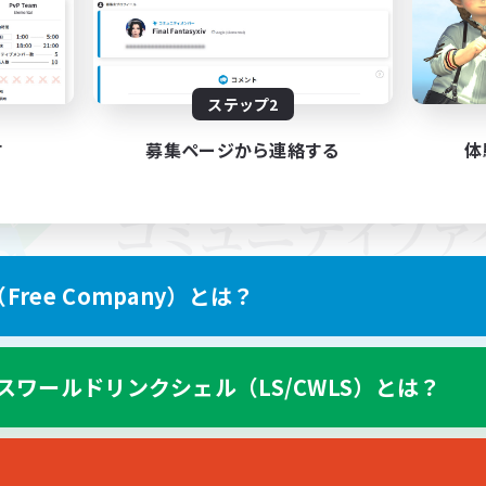
ステップ2
す
募集ページから連絡する
体
ree Company）とは？
スワールドリンクシェル（LS/CWLS）とは？
スマートフォン版へ