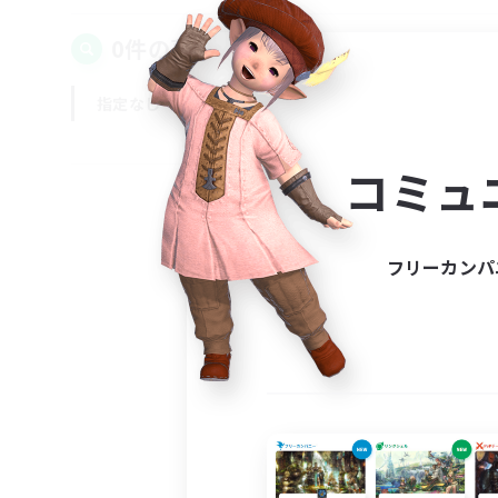
0件の募集が見つかりました！
指定なし
平日
週末
コミュ
フリーカンパ
募