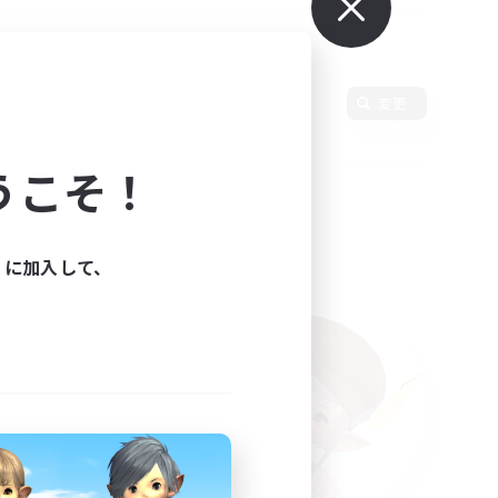
使用言語
変更
うこそ！
ィに加入して、
た。