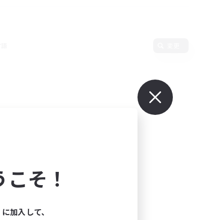
言語
変更
うこそ！
ィに加入して、