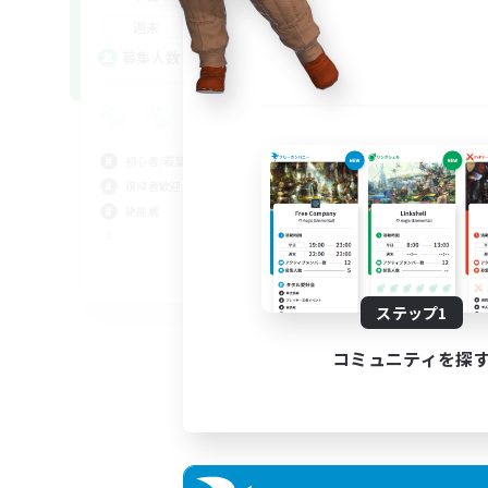
平
20:00
24:00
週末
週
2
募集人数
ア
募
ki
初心者/若葉歓迎
初心
復帰者歓迎
復帰
絶挑戦
なん
クリ
JA / EN
ステップ1
募集期間: 2026/08/30 まで
コミュニティを探