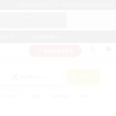
日本語
マイキャラクター情報をチェック！
ログイン
ンキング
ヘルプ＆サポート
新規募集を作成
リスト
ガイド
PvPチーム
検索
(0)
ゆっくり楽しむ
#極挑戦
#復帰者歓迎
#雑談
#ハウジング
#トレジャーハント
#レベリング
#プレイヤー主催イベント