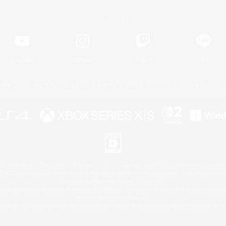
Official Information
YouTube
Instagram
Twitch
LINE
著作権について
プライバシーポリシー
サポートセンター
ライセンス
ルール＆ポリシー
 Family Mark", "PlayStation", "PS5 logo", "PS5", "PS4 logo" and "PS4" are registered trademark
XBOX Sphere mark, the Series X|S logo and XBOX Series X|S are trademarks of the Microsoft gro
Nintendo Switch is a trademark of Nintendo.
ither a registered trademark or trademark of Microsoft Corporation in the United States and/or oth
Mac is a trademark of Apple Inc.
eam and the Steam logo are trademarks and/or registered trademarks of Valve Corporation in the 