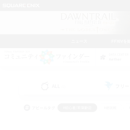
ニュース
FFXIVを
DATA CENTER
Aether
ALL
フリー
(2)
アピールタグ
#初心者/若葉歓迎
#絶挑戦
#学生中心
#なんでも楽しむ
#モブハント
#
#演奏
#ミラプリ（ミラ