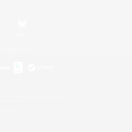
Bluesky
利用者情報の外部送信について
s or trademarks of Sony Interactive Entertainment Inc.
up of companies.
er countries.
U.S. and/or other countries.