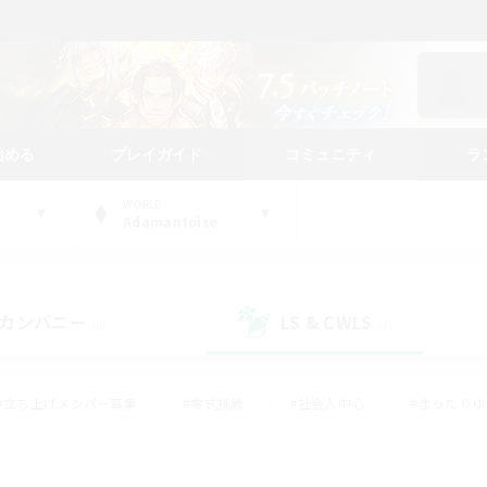
始める
プレイガイド
コミュニティ
ラ
WORLD
Adamantoise
カンパニー
LS & CWLS
(0)
(2)
#立ち上げメンバー募集
#零式挑戦
#社会人中心
#まったり
体験歓迎
#クラフター中心
#ロールプレイ
#ギャザラー中心
ージュプリズム）
#スクリーンショット撮影
#クリア目指して頑張る