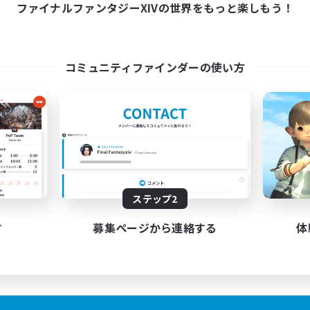
10:00
1:00
ファイナルファンタジーXIVの世界をもっと楽しもう！
日
10:00
1:00
末
7
クティブメンバー数
30
集人数
コミュニティファインダーの使い方
nd to each other
者/若葉歓迎
者歓迎
でも楽しむ
ア目指して頑張る
JA / EN
ステップ2
募集期間: 2026/08/24 まで
す
募集ページから連絡する
体