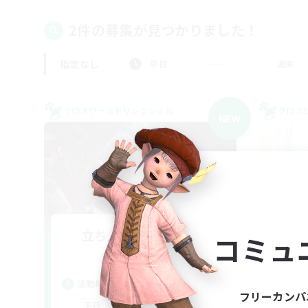
2件の募集が見つかりました！
指定なし
平日
週末
クロスワールドリンクシェル
クロス
NEW
立ち上げメンバー募集
コミュ
Aether
活動時間
活
フリーカンパ
22:00
24:00
平日