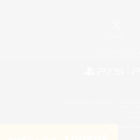
X
/
News
レーティング制度について
©2026 Sony Interactive Entertainment LLC."PlayStation
Microsoft, the 
Windows is e
©2026 Valve Corporation. St
100805
累計募集コミュニティ数