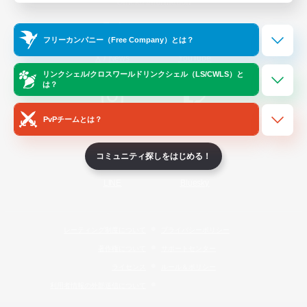
Official Information
フリーカンパニー（Free Company）とは？
/
X
News
YouTube
リンクシェル/クロスワールドリンクシェル（LS/CWLS）と
は？
PvPチームとは？
Instagram
Twitch
コミュニティ探しをはじめる！
LINE
Bluesky
レーティング制度について
プライバシーポリシー
著作権について
サポートセンター
ライセンス
ルール＆ポリシー
利用者情報の外部送信について