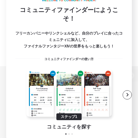
W
E
L
C
O
M
E
T
O
C
O
M
M
U
N
I
T
Y
F
I
N
D
E
R
!
コミュニティファインダーにようこ
そ！
フリーカンパニーやリンクシェルなど、自分のプレイに合ったコ
ミュニティに加入して、
ファイナルファンタジーXIVの世界をもっと楽しもう！
コミュニティファインダーの使い方
パソコン版へ
関連商品
e-STOREで購入
ステップ1
ゲームダウンロード
コミュニティを探す