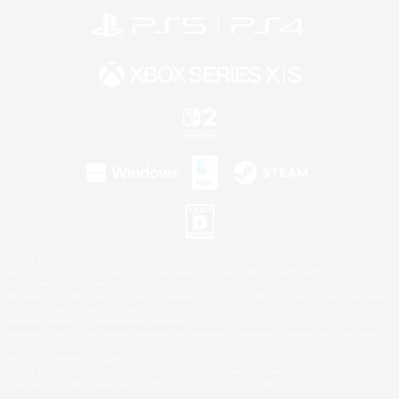
©2026 Sony Interactive Entertainment LLC."PlayStation Family Mark", "PlayStation", "PS5
logo", "PS5", "PS4 logo" and "PS4" are registered trademarks or trademarks of Sony
Interactive Entertainment Inc.
Microsoft, the XBOX Sphere mark, the Series X|S logo and XBOX Series X|S are trademarks
of the Microsoft group of companies.
Nintendo Switch is a trademark of Nintendo.
Windows is either a registered trademark or trademark of Microsoft Corporation in the United
States and/or other countries.
Mac is a trademark of Apple Inc.
©2026 Valve Corporation. Steam and the Steam logo are trademarks and/or registered
trademarks of Valve Corporation in the U.S. and/or other countries.