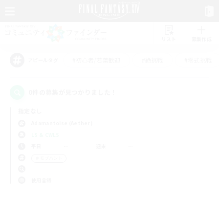
リスト
募集作成
#初心者/若葉歓迎
#絶挑戦
#零式挑戦
アピールタグ
0件の募集が見つかりました！
指定なし
Adamantoise (Aether)
LS & CWLS
平日
週末
＃モブハント
使用言語