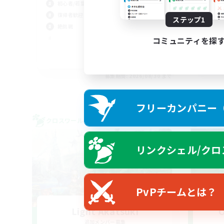
初心者/若葉歓迎
復帰者歓迎
ステップ1
絶挑戦
コミュニティを探
JA / EN
募集期間: 2026/08/30 まで
フリーカンパニー（F
クロスワールドリンクシェル
クロス
リンクシェル/クロ
PvPチームとは？
Light Akatsuki
O
追加メンバー募集