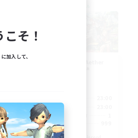
クロスワールドリンクシェル
うこそ！
ィに加入して、
ork
Let's Party! Aether
追加メンバー募集
Aether
活動時間
23:00
0:00
23:00
平日
23:00
0:00
23:00
週末
680
1
アクティブメンバー数
--
999
募集人数
l
LetsPartyFFXIVDiscord