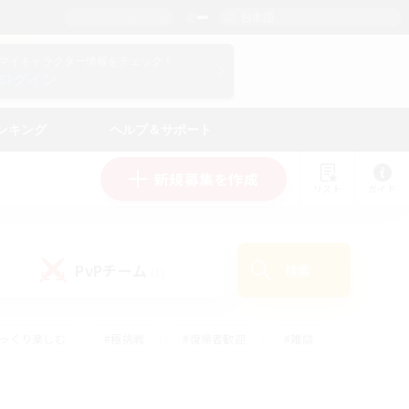
日本語
マイキャラクター情報をチェック！
ログイン
ンキング
ヘルプ＆サポート
新規募集を作成
リスト
ガイド
PvPチーム
検索
(1)
ゆっくり楽しむ
#極挑戦
#復帰者歓迎
#雑談
ルプレイ
#トレジャーハント
#レベリング
して頑張る
#プレイヤー主催イベント