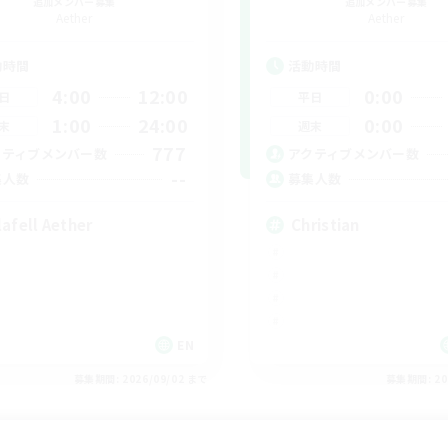
追加メンバー募集
追加メンバー募集
Aether
Aether
動時間
活動時間
4:00
12:00
0:00
日
平日
1:00
24:00
0:00
末
週末
777
クティブメンバー数
アクティブメンバー数
--
集人数
募集人数
lafell Aether
Christian
EN
募集期間: 2026/09/02 まで
募集期間: 20