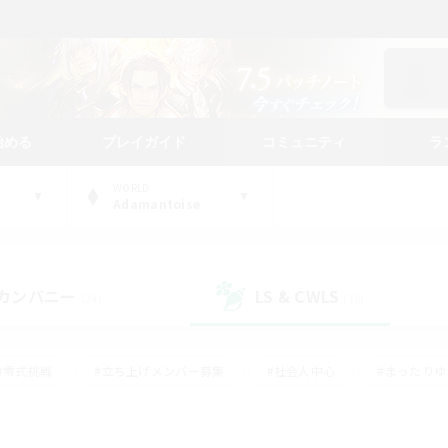
始める
プレイガイド
コミュニティ
ラ
WORLD
Adamantoise
カンパニー
LS & CWLS
(24)
(18)
#零式挑戦
#立ち上げメンバー募集
#社会人中心
#まったり
#体験歓迎
#クラフター中心
#ギャザラー中心
#ロー
ング
#演奏
#ミラプリ（ミラージュプリズム）
#クリア目指