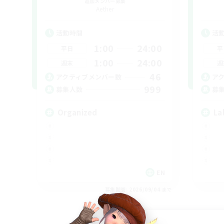
追加メンバー募集
Aether
活動時間
活
1:00
24:00
平日
平
1:00
24:00
週末
週
46
アクティブメンバー数
ア
999
募集人数
募
Organized
La
EN
募集期間: 2026/09/04 まで