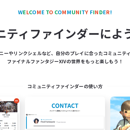
ワールドリンクシェル
クロスワールドリンクシェル
W
E
L
C
O
M
E
T
O
C
O
M
M
U
N
I
T
Y
F
I
N
D
E
R
!
ニティファインダーによ
ニーやリンクシェルなど、自分のプレイに合ったコミュニテ
Europeans on NA
FFXIV NA Netw
ファイナルファンタジーXIVの世界をもっと楽しもう！
追加メンバー募集
追加メンバー募集
Aether
Aether
動時間
活動時間
コミュニティファインダーの使い方
1:00
24:00
0:00
日
平日
1:00
24:00
0:00
末
週末
300
クティブメンバー数
アクティブメンバー数
--
集人数
募集人数
rope
Players events socia