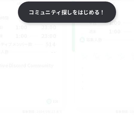
Aether
コミュニティ探しをはじめる！
活動時間
動時間
1:00
平日
1:00
23:00
日
1:00
週末
1:00
23:00
末
募集人数
514
クティブメンバー数
--
集人数
tive Discord Community
EN
募集期間: 2026/08/23 まで
募集期間: 20