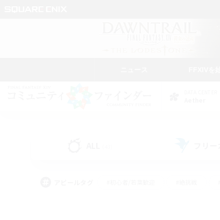
ニュース
FFXIVを
DATA CENTER
Aether
ALL
フリー
(43)
アピールタグ
#初心者/若葉歓迎
#絶挑戦
#モブハント
#学生中心
#なんでも楽しむ
#スクリーンショット撮影
#ハウジ