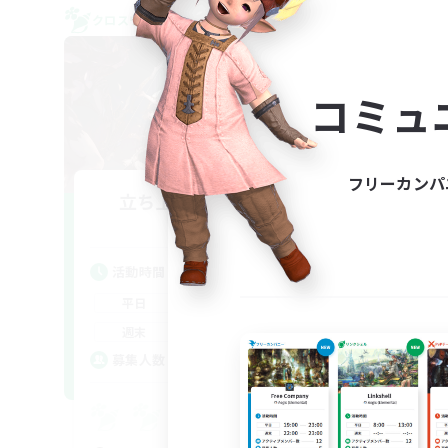
クロスワールドリンクシェル
クロス
NEW
コミュ
フリーカンパ
立ち上げメンバー募集
Aether
活動時間
活
22:00
24:00
平日
平
20:00
24:00
週末
週
2
募集人数
ア
募
Eu